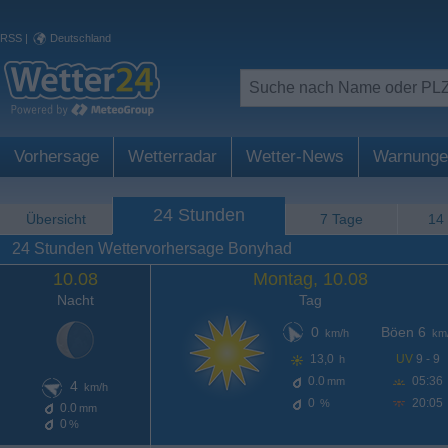
RSS
|
Deutschland
Vorhersage
Wetterradar
Wetter-News
Warnunge
24 Stunden
Übersicht
7 Tage
14
24 Stunden Wettervorhersage Bonyhad
10.08
Montag, 10.08
Nacht
Tag
0
Böen 6
km/h
km
13,0
UV
9 - 9
h
0.0
05:36
mm
4
km/h
0
20:05
%
0.0
mm
0
%