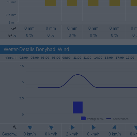
60 min
0.5 mm
1 mm
0 mm
0 mm
0 mm
0 mm
0 mm
0 
%
0 %
0 %
0 %
0 %
0 %
0
Wetter-Details Bonyhad: Wind
Interval
02:00 -
05:00
05:00 -
08:00
08:00 -
11:00
11:00 -
14:00
14:00 -
17:00
17:00 -
7.5
5
2.5
0
Windgeschw.
Spitzenböen
Geschw.
0 km/h
0 km/h
2 km/h
0 km/h
0 km/h
0 k