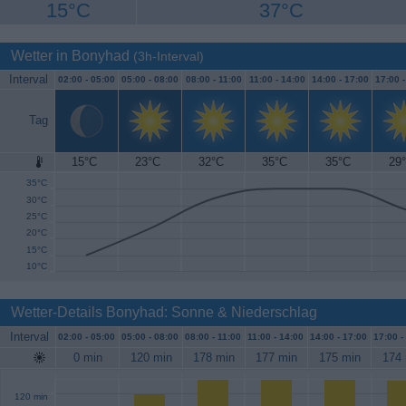
15°C
37°C
Wetter in Bonyhad
(3h-Interval)
Interval
02:00 -
05:00
05:00 -
08:00
08:00 -
11:00
11:00 -
14:00
14:00 -
17:00
17:00 
Tag
15°C
23°C
32°C
35°C
35°C
29
40°C
35°C
30°C
25°C
20°C
15°C
10°C
Wetter-Details Bonyhad: Sonne & Niederschlag
Interval
02:00 -
05:00
05:00 -
08:00
08:00 -
11:00
11:00 -
14:00
14:00 -
17:00
17:00 -
0 min
120 min
178 min
177 min
175 min
174 
120 min