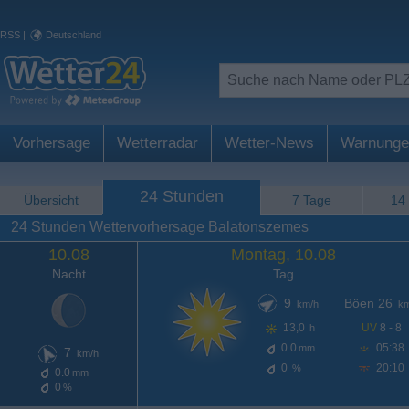
RSS
|
Deutschland
Vorhersage
Wetterradar
Wetter-News
Warnunge
24 Stunden
Übersicht
7 Tage
14
24 Stunden Wettervorhersage Balatonszemes
10.08
Montag, 10.08
Nacht
Tag
9
Böen 26
km/h
km
13,0
UV
8 - 8
h
0.0
05:38
mm
7
km/h
0
20:10
%
0.0
mm
0
%