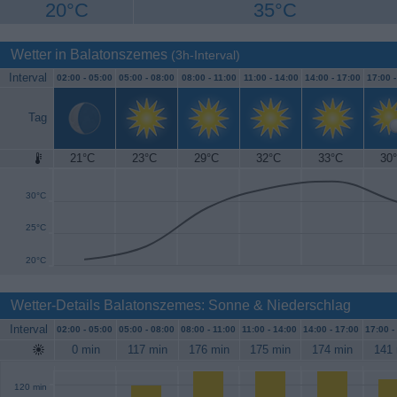
20°C
35°C
Wetter in Balatonszemes
(3h-Interval)
Interval
02:00 -
05:00
05:00 -
08:00
08:00 -
11:00
11:00 -
14:00
14:00 -
17:00
17:00 
Tag
21°C
23°C
29°C
32°C
33°C
30
35°C
30°C
25°C
20°C
Wetter-Details Balatonszemes: Sonne & Niederschlag
Interval
02:00 -
05:00
05:00 -
08:00
08:00 -
11:00
11:00 -
14:00
14:00 -
17:00
17:00 -
0 min
117 min
176 min
175 min
174 min
141 
120 min