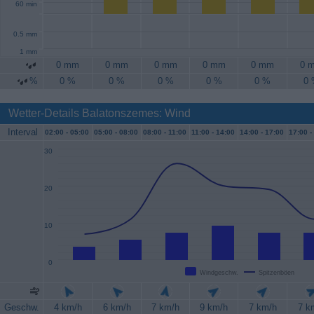
60 min
0.5 mm
1 mm
0 mm
0 mm
0 mm
0 mm
0 mm
0 
%
0 %
0 %
0 %
0 %
0 %
0
Wetter-Details Balatonszemes: Wind
Interval
02:00 -
05:00
05:00 -
08:00
08:00 -
11:00
11:00 -
14:00
14:00 -
17:00
17:00 -
30
20
10
0
Windgeschw.
Spitzenböen
Geschw.
4 km/h
6 km/h
7 km/h
9 km/h
7 km/h
7 k