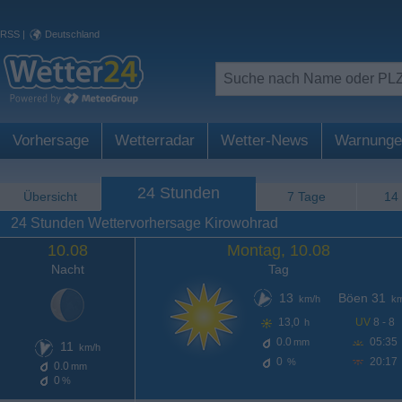
RSS
|
Deutschland
Vorhersage
Wetterradar
Wetter-News
Warnunge
24 Stunden
Übersicht
7 Tage
14
24 Stunden Wettervorhersage Kirowohrad
10.08
Montag, 10.08
Nacht
Tag
13
Böen 31
km/h
km
13,0
UV
8 - 8
h
0.0
05:35
mm
11
km/h
0
20:17
%
0.0
mm
0
%