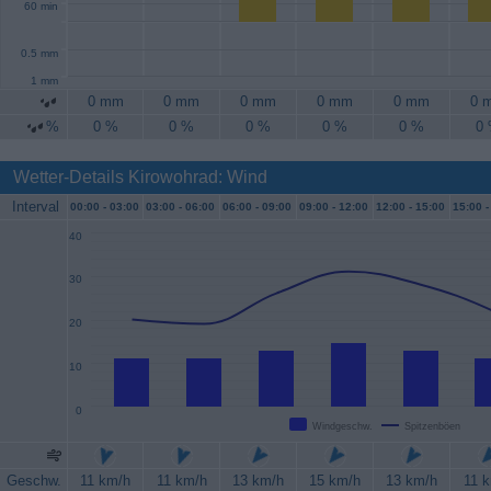
60 min
0.5 mm
1 mm
0 mm
0 mm
0 mm
0 mm
0 mm
0 
%
0 %
0 %
0 %
0 %
0 %
0
Wetter-Details Kirowohrad: Wind
Interval
00:00 -
03:00
03:00 -
06:00
06:00 -
09:00
09:00 -
12:00
12:00 -
15:00
15:00 -
40
30
20
10
0
Windgeschw.
Spitzenböen
Geschw.
11 km/h
11 km/h
13 km/h
15 km/h
13 km/h
11 