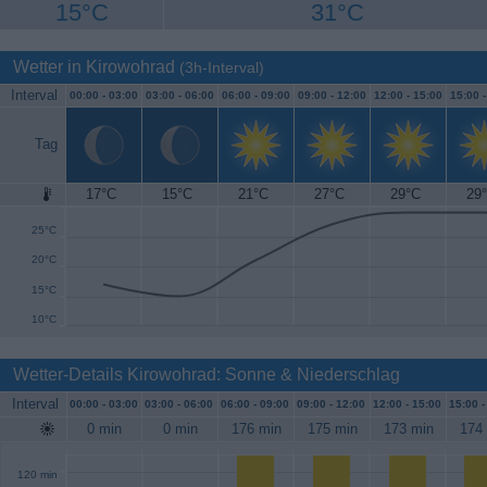
15°C
31°C
Wetter in Kirowohrad
(3h-Interval)
Interval
00:00 -
03:00
03:00 -
06:00
06:00 -
09:00
09:00 -
12:00
12:00 -
15:00
15:00 
Tag
17°C
15°C
21°C
27°C
29°C
29
30°C
25°C
20°C
15°C
10°C
Wetter-Details Kirowohrad: Sonne & Niederschlag
Interval
00:00 -
03:00
03:00 -
06:00
06:00 -
09:00
09:00 -
12:00
12:00 -
15:00
15:00 
0 min
0 min
176 min
175 min
173 min
174
120 min