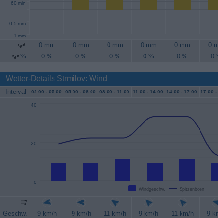
60 min
0.5 mm
1 mm
0 mm
0 mm
0 mm
0 mm
0 mm
0 
%
0 %
0 %
0 %
0 %
0 %
0
Wetter-Details Strmilov: Wind
Interval
02:00 -
05:00
05:00 -
08:00
08:00 -
11:00
11:00 -
14:00
14:00 -
17:00
17:00 -
40
20
0
Windgeschw.
Spitzenböen
Geschw.
9 km/h
9 km/h
11 km/h
9 km/h
11 km/h
9 k