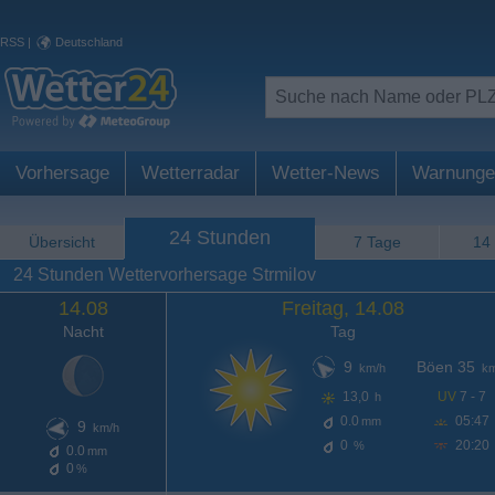
RSS
|
Deutschland
Vorhersage
Wetterradar
Wetter-News
Warnunge
24 Stunden
Übersicht
7 Tage
14
24 Stunden Wettervorhersage Strmilov
14.08
Freitag, 14.08
Nacht
Tag
9
Böen 35
km/h
km
13,0
UV
7 - 7
h
0.0
05:47
mm
9
km/h
0
20:20
%
0.0
mm
0
%