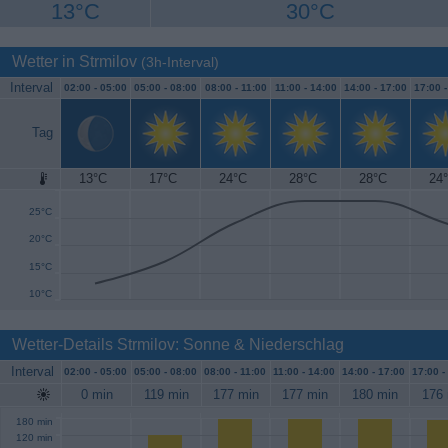
13°C
30°C
Wetter in Strmilov
(3h-Interval)
Interval
02:00 -
05:00
05:00 -
08:00
08:00 -
11:00
11:00 -
14:00
14:00 -
17:00
17:00 
Tag
13°C
17°C
24°C
28°C
28°C
24
30°C
25°C
20°C
15°C
10°C
Wetter-Details Strmilov: Sonne & Niederschlag
Interval
02:00 -
05:00
05:00 -
08:00
08:00 -
11:00
11:00 -
14:00
14:00 -
17:00
17:00 -
0 min
119 min
177 min
177 min
180 min
176 
180 min
120 min