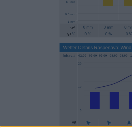
60 min
0.5 mm
1 mm
0 mm
0 mm
0 m
%
0 %
0 %
0 
Wetter-Details Raspenava: Wind
Interval
02:00 -
05:00
05:00 -
08:00
08:00 -
1
20
10
0
Geschw.
7 km/h
7 km/h
7 km