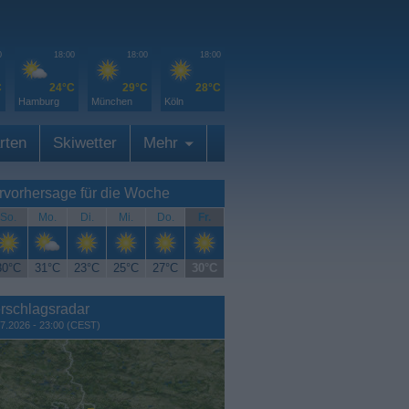
0
18:00
18:00
18:00
C
24°C
29°C
28°C
Hamburg
München
Köln
rten
Skiwetter
Mehr
rvorhersage für die Woche
So.
Mo.
Di.
Mi.
Do.
Fr.
30°C
31°C
23°C
25°C
27°C
30°C
rschlagsradar
7.2026 - 23:00 (CEST)