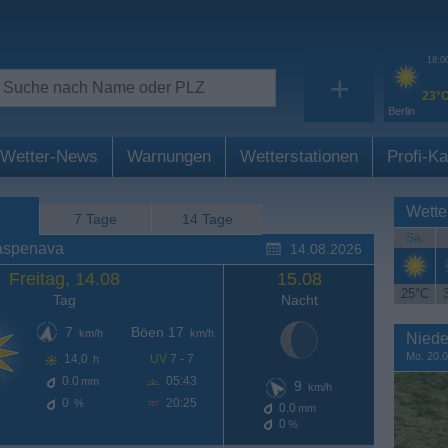
18:0
+
23°
Berlin
Wetter-News
Warnungen
Wetterstationen
Profi-Ka
Wette
7 Tage
14 Tage
Sa.
aspenava
14.08.2026
Freitag, 14.08
15.08
25°C
Tag
Nacht
7
Böen 17
km/h
km/h
Niede
Mo. 20.0
14,0
UV
7 - 7
h
0.0
05:43
mm
9
km/h
0
20:25
%
0.0
mm
0
%