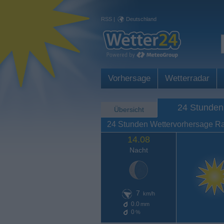
RSS
|
Deutschland
Vorhersage
Wetterradar
24 Stunden
Übersicht
24 Stunden Wettervorhersage R
14.08
Nacht
7
km/h
0.0
mm
0
%