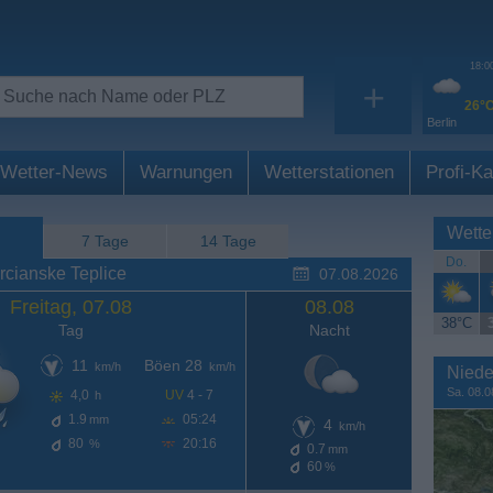
18:0
+
26°
Berlin
Wetter-News
Warnungen
Wetterstationen
Profi-Ka
Wette
7 Tage
14 Tage
Do.
rcianske Teplice
07.08.2026
Freitag, 07.08
08.08
38°C
Tag
Nacht
11
Böen 28
km/h
km/h
Niede
Sa. 08.0
4,0
UV
4 - 7
h
1.9
05:24
mm
4
km/h
80
20:16
%
0.7
mm
60
%