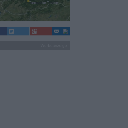
Turcianske Teplice
Werbeanzeige