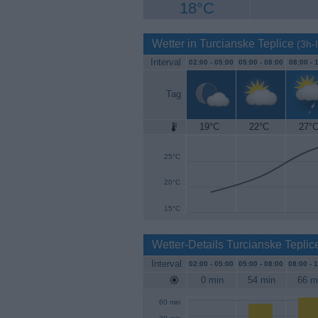
18°C
Wetter in Turcianske Teplice
(3h-I
Interval
02:00 -
05:00
05:00 -
08:00
08:00 -
1
Tag
19°C
22°C
27°
30°C
25°C
20°C
15°C
Wetter-Details Turcianske Tepli
Interval
02:00 -
05:00
05:00 -
08:00
08:00 -
1
0 min
54 min
66 m
60 min