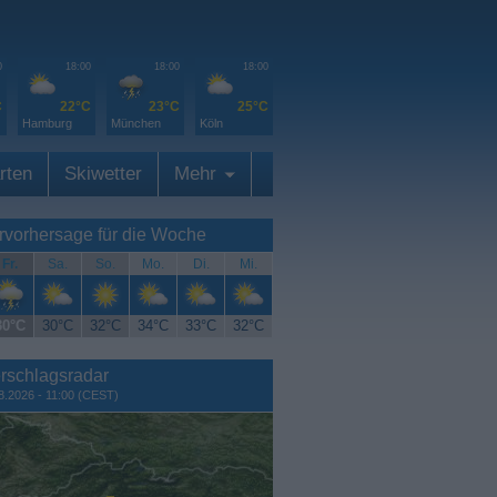
0
18:00
18:00
18:00
C
22°C
23°C
25°C
Hamburg
München
Köln
rten
Skiwetter
Mehr
rvorhersage für die Woche
Fr.
Sa.
So.
Mo.
Di.
Mi.
30°C
30°C
32°C
34°C
33°C
32°C
rschlagsradar
8.2026 - 11:00 (CEST)