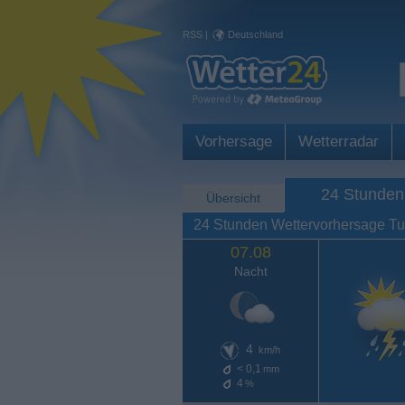
RSS
|
Deutschland
Vorhersage
Wetterradar
24 Stunden
Übersicht
24 Stunden Wettervorhersage Tu
07.08
Nacht
4
km/h
< 0,1
mm
4
%