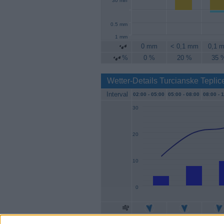
30 min
0.5 mm
1 mm
0 mm
< 0,1 mm
0,1 
%
0 %
20 %
35 
Wetter-Details Turcianske Teplic
Interval
02:00 -
05:00
05:00 -
08:00
08:00 -
1
30
20
10
0
Geschw.
4 km/h
7 km/h
9 km