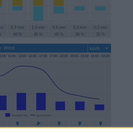
mm
0,3 mm
1,0 mm
0,5 mm
0,3 mm
0,3 mm
%
40 %
45 %
45 %
30 %
25 %
e: Wind
1:00
11:00 -
14:00
14:00 -
17:00
17:00 -
20:00
20:00 -
23:00
23:00 -
02:00
Windgeschw.
Spitzenböen
/h
11 km/h
11 km/h
6 km/h
6 km/h
4 km/h