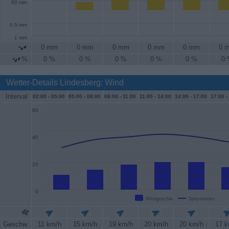
60 min
0.5 mm
1 mm
0 mm
0 mm
0 mm
0 mm
0 mm
0 
%
0 %
0 %
0 %
0 %
0 %
0
Wetter-Details Lindesberg: Wind
Interval
02:00 -
05:00
05:00 -
08:00
08:00 -
11:00
11:00 -
14:00
14:00 -
17:00
17:00 -
60
40
20
0
Windgeschw.
Spitzenböen
Geschw.
11 km/h
15 km/h
19 km/h
20 km/h
20 km/h
17 k