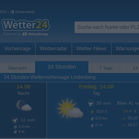
RSS
|
Deutschland
Vorhersage
Wetterradar
Wetter-News
Warnunge
24 Stunden
Übersicht
7 Tage
14
24 Stunden Wettervorhersage Lindesberg
14.08
Freitag, 14.08
Nacht
Tag
20
Böen 41
km/h
km
10,0
UV
4 - 6
h
0.0
05:10
mm
11
km/h
0
20:57
%
0.0
mm
0
%