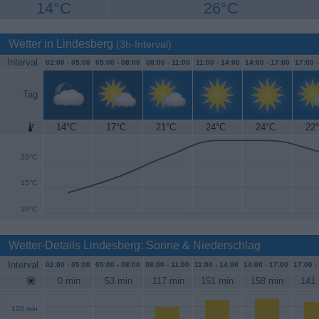
14°C
26°C
Wetter in Lindesberg
(3h-Interval)
Interval
02:00 -
05:00
05:00 -
08:00
08:00 -
11:00
11:00 -
14:00
14:00 -
17:00
17:00 
Tag
14°C
17°C
21°C
24°C
24°C
22
25°C
20°C
15°C
10°C
Wetter-Details Lindesberg: Sonne & Niederschlag
Interval
02:00 -
05:00
05:00 -
08:00
08:00 -
11:00
11:00 -
14:00
14:00 -
17:00
17:00 -
0 min
53 min
117 min
151 min
158 min
141 
120 min