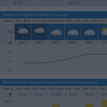
9°C
16°C
Wetter in Sergijew Possad
(3h-Interval)
Interval
00:00 -
03:00
03:00 -
06:00
06:00 -
09:00
09:00 -
12:00
12:00 -
15:00
15:00 
Tag
10°C
10°C
11°C
13°C
15°C
15
20°C
15°C
10°C
5°C
Wetter-Details Sergijew Possad: Sonne & Niederschlag
Interval
00:00 -
03:00
03:00 -
06:00
06:00 -
09:00
09:00 -
12:00
12:00 -
15:00
15:00 
0 min
0 min
13 min
4 min
15 min
22 
20 min