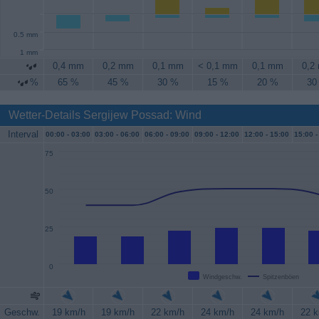
0.5 mm
1 mm
0,4 mm
0,2 mm
0,1 mm
< 0,1 mm
0,1 mm
0,2
%
65 %
45 %
30 %
15 %
20 %
30
Wetter-Details Sergijew Possad: Wind
Interval
00:00 -
03:00
03:00 -
06:00
06:00 -
09:00
09:00 -
12:00
12:00 -
15:00
15:00 -
75
50
25
0
Windgeschw.
Spitzenböen
Geschw.
19 km/h
19 km/h
22 km/h
24 km/h
24 km/h
22 