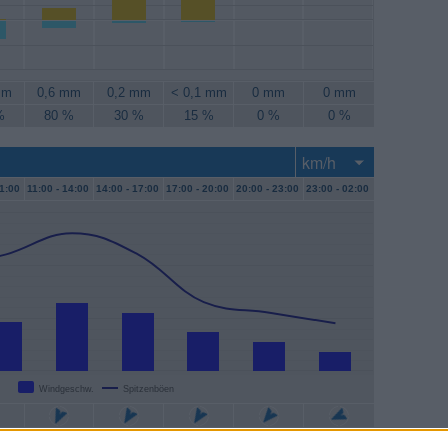
mm
0,6 mm
0,2 mm
< 0,1 mm
0 mm
0 mm
%
80 %
30 %
15 %
0 %
0 %
1:00
11:00 -
14:00
14:00 -
17:00
17:00 -
20:00
20:00 -
23:00
23:00 -
02:00
Windgeschw.
Spitzenböen
/h
13 km/h
11 km/h
7 km/h
6 km/h
4 km/h