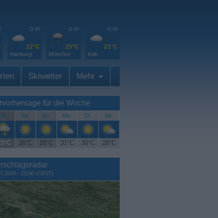
0
11:00
11:00
11:00
C
22°C
25°C
21°C
Hamburg
München
Köln
rten
Skiwetter
Mehr
rvorhersage für die Woche
Fr.
Sa.
So.
Mo.
Di.
Mi.
25°C
26°C
28°C
31°C
30°C
28°C
rschlagsradar
7.2026 - 23:00 (CEST)