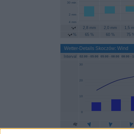
30 min
2 mm
4 mm
2,8 mm
2,0 mm
1,5 
%
65 %
60 %
75 
Wetter-Details Skoczów: Wind
Interval
02:00 -
05:00
05:00 -
08:00
08:00 -
1
30
20
10
0
Geschw.
6 km/h
7 km/h
9 km