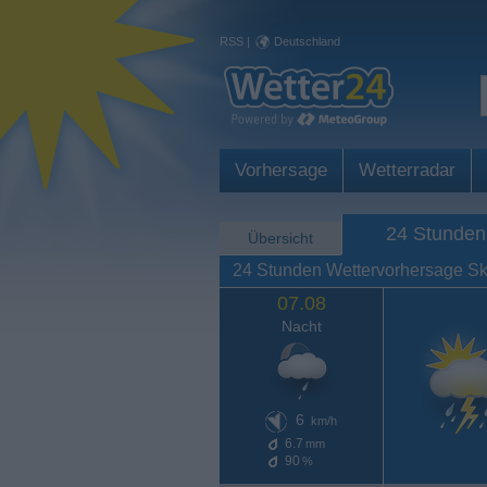
RSS
|
Deutschland
Vorhersage
Wetterradar
24 Stunden
Übersicht
24 Stunden Wettervorhersage S
07.08
Nacht
6
km/h
6.7
mm
90
%