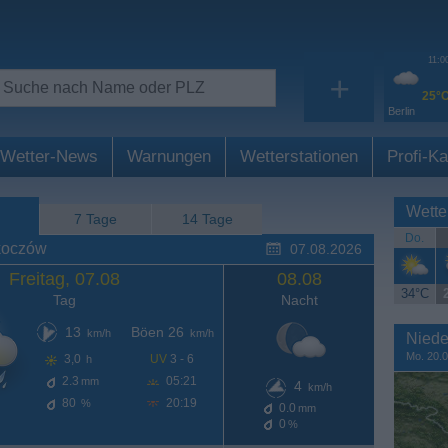
11:0
+
25°
Berlin
Wetter-News
Warnungen
Wetterstationen
Profi-Ka
Wette
7 Tage
14 Tage
Do.
koczów
07.08.2026
Freitag, 07.08
08.08
34°C
Tag
Nacht
13
Böen 26
km/h
km/h
Niede
Mo. 20.0
3,0
UV
3 - 6
h
2.3
05:21
mm
4
km/h
80
20:19
%
0.0
mm
0
%