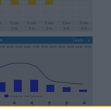
m
0 mm
0 mm
0 mm
0 mm
0 mm
%
0 %
0 %
0 %
0 %
0 %
nd
1:00
11:00 -
14:00
14:00 -
17:00
17:00 -
20:00
20:00 -
23:00
23:00 -
02:00
Windgeschw.
Spitzenböen
/h
9 km/h
9 km/h
6 km/h
4 km/h
2 km/h