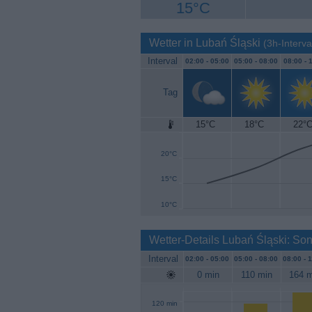
15°C
Wetter in Lubań Śląski
(3h-Interva
Interval
02:00 -
05:00
05:00 -
08:00
08:00 -
1
Tag
15°C
18°C
22°
25°C
20°C
15°C
10°C
Wetter-Details Lubań Śląski: So
Interval
02:00 -
05:00
05:00 -
08:00
08:00 -
1
0 min
110 min
164 m
120 min