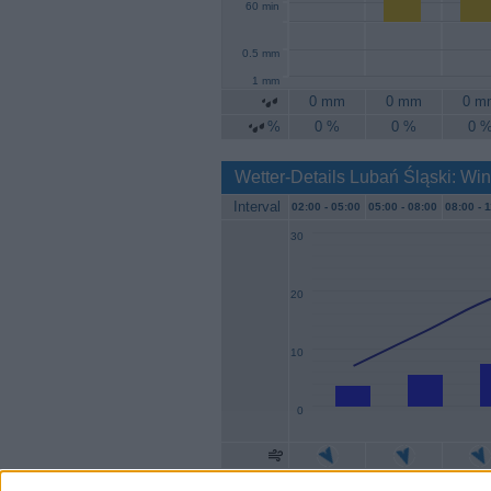
60 min
0.5 mm
1 mm
0 mm
0 mm
0 m
%
0 %
0 %
0 
Wetter-Details Lubań Śląski: Wi
Interval
02:00 -
05:00
05:00 -
08:00
08:00 -
1
30
20
10
0
Geschw.
4 km/h
6 km/h
7 km