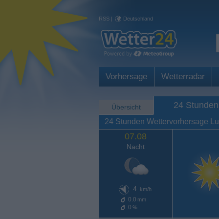
RSS
|
Deutschland
Vorhersage
Wetterradar
24 Stunden
Übersicht
24 Stunden Wettervorhersage Lu
07.08
Nacht
4
km/h
0.0
mm
0
%