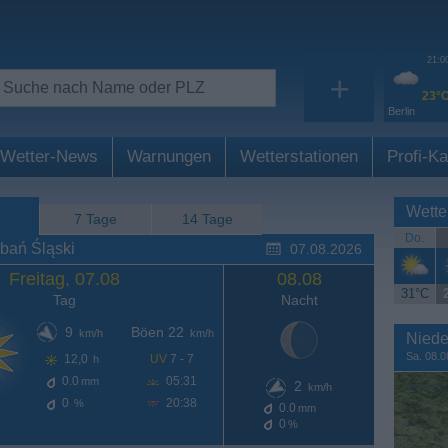
21:0
+
23°
Berlin
Wetter-News
Warnungen
Wetterstationen
Profi-Ka
Wette
7 Tage
14 Tage
Do.
bań Śląski
07.08.2026
Freitag, 07.08
08.08
31°C
Tag
Nacht
9
Böen 22
km/h
km/h
Niede
Sa. 08.0
12,0
UV
7 - 7
h
0.0
05:31
mm
2
km/h
0
20:38
%
0.0
mm
0
%