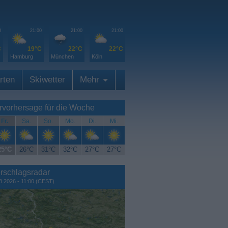
0
21:00
21:00
21:00
C
19°C
22°C
22°C
Hamburg
München
Köln
rten
Skiwetter
Mehr
rvorhersage für die Woche
Fr.
Sa.
So.
Mo.
Di.
Mi.
25°C
26°C
31°C
32°C
27°C
27°C
rschlagsradar
8.2026 - 11:00 (CEST)