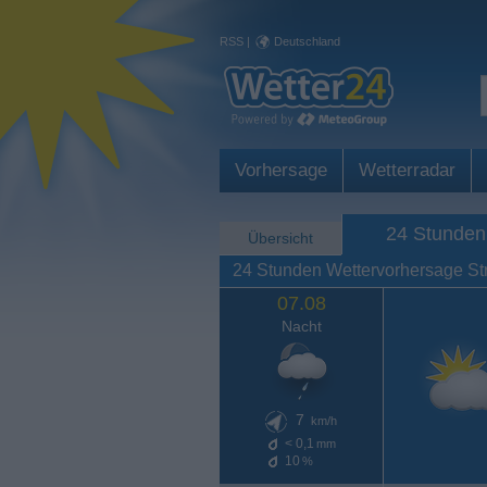
RSS
|
Deutschland
Vorhersage
Wetterradar
24 Stunden
Übersicht
24 Stunden Wettervorhersage Str
07.08
Nacht
7
km/h
< 0,1
mm
10
%