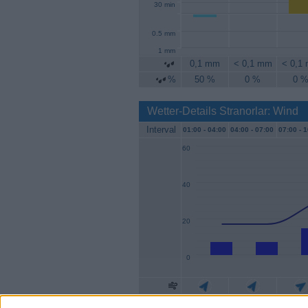
30 min
0.5 mm
1 mm
0,1 mm
< 0,1 mm
< 0,1
%
50 %
0 %
0 
Wetter-Details Stranorlar: Wind
Interval
01:00 -
04:00
04:00 -
07:00
07:00 -
1
60
40
20
0
Geschw.
7 km/h
7 km/h
15 km