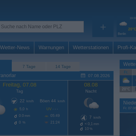
19:0
+
20°
Berlin
Wetter-News
Warnungen
Wetterstationen
Profi-Ka
Wette
7 Tage
14 Tage
Fr.
anorlar
07.08.2026
Freitag, 07.08
08.08
20°C
Tag
Nacht
22
Böen 44
km/h
km/h
Niede
Fr. 07.0
5,0
UV
- - -
h
0.0
05:49
mm
7
km/h
0
21:24
%
< 0,1
mm
10
%