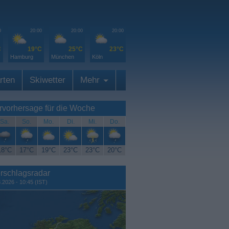
0
20:00
20:00
20:00
C
19°C
25°C
23°C
Hamburg
München
Köln
rten
Skiwetter
Mehr
rvorhersage für die Woche
Sa.
So.
Mo.
Di.
Mi.
Do.
18°C
17°C
19°C
23°C
23°C
20°C
rschlagsradar
8.2026 - 10:45 (IST)