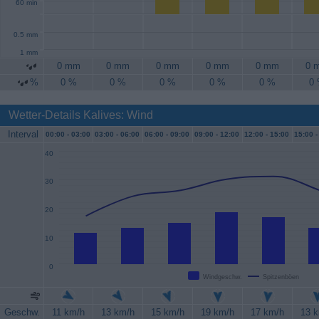
60 min
0.5 mm
1 mm
0 mm
0 mm
0 mm
0 mm
0 mm
0 
%
0 %
0 %
0 %
0 %
0 %
0
Wetter-Details Kalives: Wind
Interval
00:00 -
03:00
03:00 -
06:00
06:00 -
09:00
09:00 -
12:00
12:00 -
15:00
15:00 -
40
30
20
10
0
Windgeschw.
Spitzenböen
Geschw.
11 km/h
13 km/h
15 km/h
19 km/h
17 km/h
13 