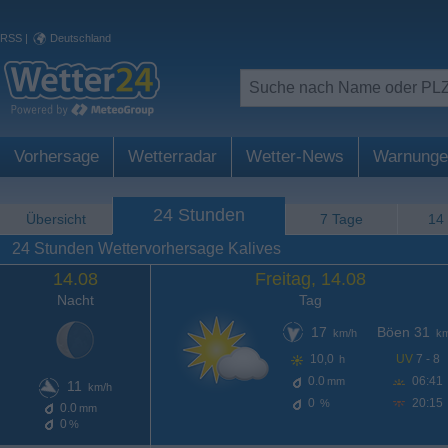
RSS
|
Deutschland
Vorhersage
Wetterradar
Wetter-News
Warnunge
24 Stunden
Übersicht
7 Tage
14
24 Stunden Wettervorhersage Kalives
14.08
Freitag, 14.08
Nacht
Tag
17
Böen 31
km/h
km
10,0
UV
7 - 8
h
0.0
06:41
mm
11
km/h
0
20:15
%
0.0
mm
0
%