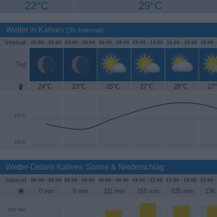
22°C
29°C
Wetter in Kalives
(3h-Interval)
Interval
00:00 -
03:00
03:00 -
06:00
06:00 -
09:00
09:00 -
12:00
12:00 -
15:00
15:00 
Tag
24°C
23°C
25°C
27°C
28°C
27
30°C
25°C
20°C
Wetter-Details Kalives: Sonne & Niederschlag
Interval
00:00 -
03:00
03:00 -
06:00
06:00 -
09:00
09:00 -
12:00
12:00 -
15:00
15:00 
0 min
0 min
111 min
155 min
135 min
136
120 min