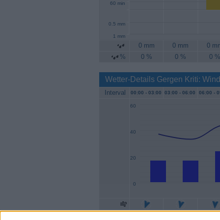
60 min
0.5 mm
1 mm
0 mm
0 mm
0 m
%
0 %
0 %
0 
Wetter-Details Gergen Kriti: Win
Interval
00:00 -
03:00
03:00 -
06:00
06:00 -
0
60
40
20
0
Geschw.
17 km/h
17 km/h
24 km