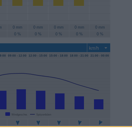
m
0 mm
0 mm
0 mm
0 mm
0 mm
%
0 %
0 %
0 %
0 %
0 %
d
9:00
09:00 -
12:00
12:00 -
15:00
15:00 -
18:00
18:00 -
21:00
21:00 -
00:00
Windgeschw.
Spitzenböen
/h
26 km/h
24 km/h
20 km/h
17 km/h
13 km/h