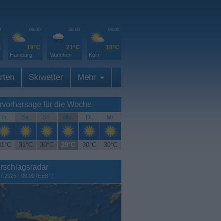
0
08:00
08:00
08:00
C
19°C
21°C
18°C
Hamburg
München
Köln
rten
Skiwetter
Mehr
rvorhersage für die Woche
Fr.
Sa.
So.
Mo.
Di.
Mi.
31°C
31°C
30°C
29°C
30°C
30°C
rschlagsradar
7.2026 - 00:00 (EEST)