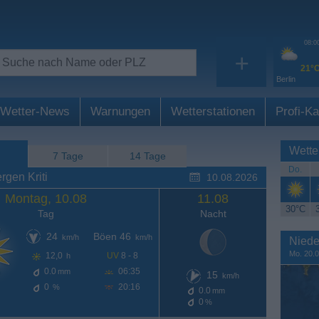
08:0
+
21°
Berlin
Wetter-News
Warnungen
Wetterstationen
Profi-Ka
Wette
7 Tage
14 Tage
Do.
gen Kriti
10.08.2026
Montag, 10.08
11.08
30°C
Tag
Nacht
24
Böen 46
km/h
km/h
Niede
Mo. 20.0
12,0
UV
8 - 8
h
0.0
06:35
mm
15
km/h
0
20:16
%
0.0
mm
0
%