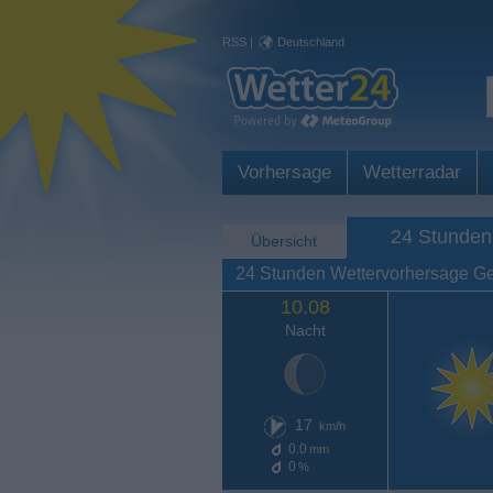
RSS
|
Deutschland
Vorhersage
Wetterradar
24 Stunden
Übersicht
24 Stunden Wettervorhersage Ger
10.08
Nacht
17
km/h
0.0
mm
0
%