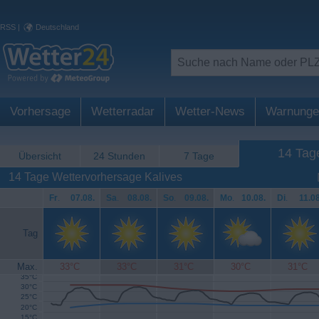
RSS
|
Deutschland
Vorhersage
Wetterradar
Wetter-News
Warnunge
14 Tag
Übersicht
24 Stunden
7 Tage
14 Tage Wettervorhersage Kalives
Fr
.
07.08.
Sa
.
08.08.
So
.
09.08.
Mo
.
10.08.
Di
.
11.08
Tag
Max.
33°C
33°C
31°C
30°C
31°C
35°C
30°C
25°C
20°C
15°C