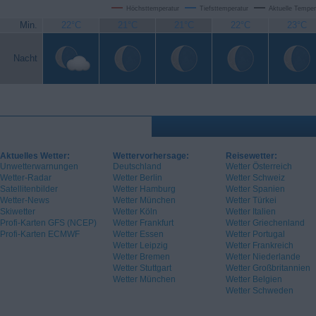
Höchsttemperatur
Tiefsttemperatur
Aktuelle Temper
Min.
22°C
21°C
21°C
22°C
23°C
Nacht
Aktuelles Wetter:
Wettervorhersage:
Reisewetter:
Unwetterwarnungen
Deutschland
Wetter Österreich
Wetter-Radar
Wetter Berlin
Wetter Schweiz
Satellitenbilder
Wetter Hamburg
Wetter Spanien
Wetter-News
Wetter München
Wetter Türkei
Skiwetter
Wetter Köln
Wetter Italien
Profi-Karten GFS (NCEP)
Wetter Frankfurt
Wetter Griechenland
Profi-Karten ECMWF
Wetter Essen
Wetter Portugal
Wetter Leipzig
Wetter Frankreich
Wetter Bremen
Wetter Niederlande
Wetter Stuttgart
Wetter Großbritannien
Wetter München
Wetter Belgien
Wetter Schweden