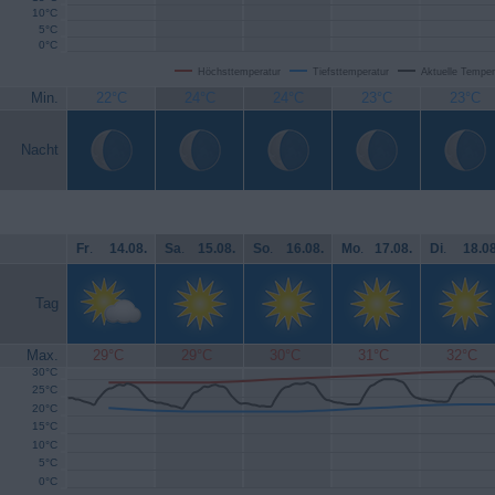
10°C
5°C
0°C
Höchsttemperatur
Tiefsttemperatur
Aktuelle Temper
Min.
22°C
24°C
24°C
23°C
23°C
Nacht
Fr
.
14.08.
Sa
.
15.08.
So
.
16.08.
Mo
.
17.08.
Di
.
18.08
Tag
Max.
29°C
29°C
30°C
31°C
32°C
30°C
25°C
20°C
15°C
10°C
5°C
0°C