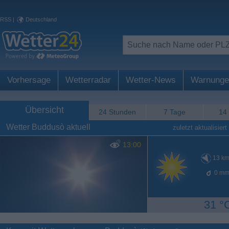
RSS
|
Deutschland
Vorhersage
Wetterradar
Wetter-News
Warnunge
Übersicht
24 Stunden
7 Tage
14
Wetter Buddusò aktuell
zuletzt aktualisiert
13:00
13
km
0
mm
31 °