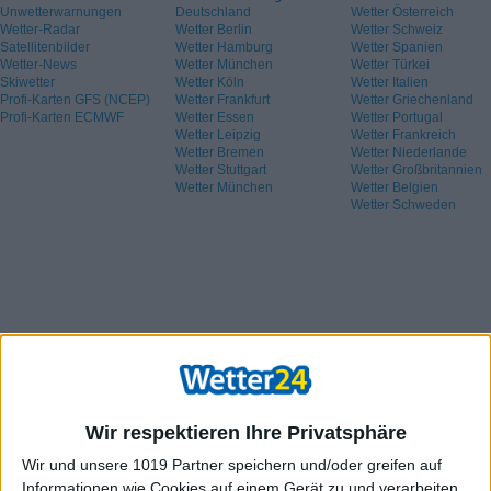
Unwetterwarnungen
Deutschland
Wetter Österreich
Wetter-Radar
Wetter Berlin
Wetter Schweiz
Satellitenbilder
Wetter Hamburg
Wetter Spanien
Wetter-News
Wetter München
Wetter Türkei
Skiwetter
Wetter Köln
Wetter Italien
Profi-Karten GFS (NCEP)
Wetter Frankfurt
Wetter Griechenland
Profi-Karten ECMWF
Wetter Essen
Wetter Portugal
Wetter Leipzig
Wetter Frankreich
Wetter Bremen
Wetter Niederlande
Wetter Stuttgart
Wetter Großbritannien
Wetter München
Wetter Belgien
Wetter Schweden
Wir respektieren Ihre Privatsphäre
Wir und unsere 1019 Partner speichern und/oder greifen auf
Informationen wie Cookies auf einem Gerät zu und verarbeiten