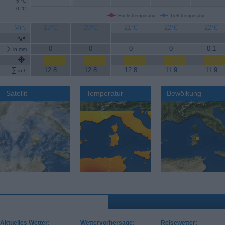
5 °C
0 °C
Höchsttemperatur
Tiefsttemperatur
Min.
18°C
20°C
21°C
22°C
22°C
∑
0
0
0
0
0.1
in mm
∑
12.8
12.8
12.8
11.9
11.9
in h
Satellit
Temperatur
Bewölkung
Aktuelles Wetter:
Wettervorhersage:
Reisewetter: