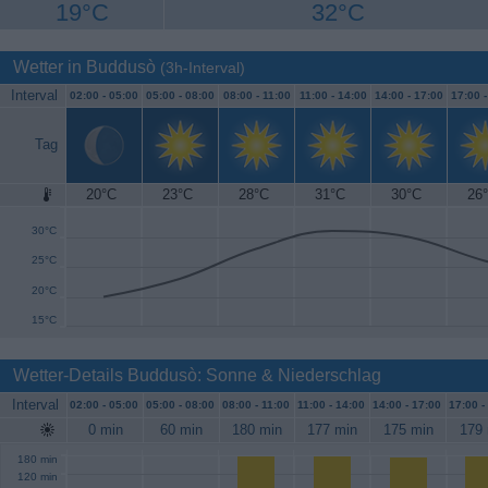
19°C
32°C
Wetter in Buddusò
(3h-Interval)
Interval
02:00 -
05:00
05:00 -
08:00
08:00 -
11:00
11:00 -
14:00
14:00 -
17:00
17:00 
Tag
20°C
23°C
28°C
31°C
30°C
26
35°C
30°C
25°C
20°C
15°C
Wetter-Details Buddusò: Sonne & Niederschlag
Interval
02:00 -
05:00
05:00 -
08:00
08:00 -
11:00
11:00 -
14:00
14:00 -
17:00
17:00 -
0 min
60 min
180 min
177 min
175 min
179 
180 min
120 min