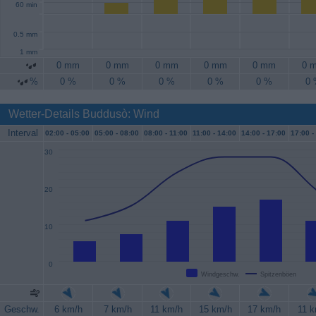
60 min
0.5 mm
1 mm
0 mm
0 mm
0 mm
0 mm
0 mm
0 
%
0 %
0 %
0 %
0 %
0 %
0
Wetter-Details Buddusò: Wind
Interval
02:00 -
05:00
05:00 -
08:00
08:00 -
11:00
11:00 -
14:00
14:00 -
17:00
17:00 -
30
20
10
0
Windgeschw.
Spitzenböen
Geschw.
6 km/h
7 km/h
11 km/h
15 km/h
17 km/h
11 k