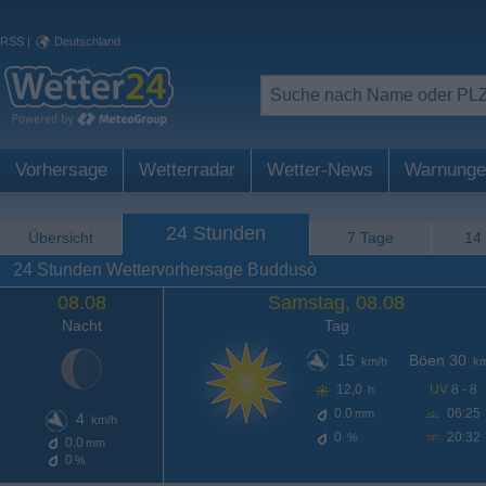
RSS
|
Deutschland
Vorhersage
Wetterradar
Wetter-News
Warnunge
24 Stunden
Übersicht
7 Tage
14
24 Stunden Wettervorhersage Buddusò
08.08
Samstag, 08.08
Nacht
Tag
15
Böen 30
km/h
km
12,0
UV
8 - 8
h
0.0
06:25
mm
4
km/h
0
20:32
%
0.0
mm
0
%