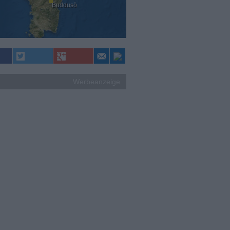
Buddusò
Werbeanzeige