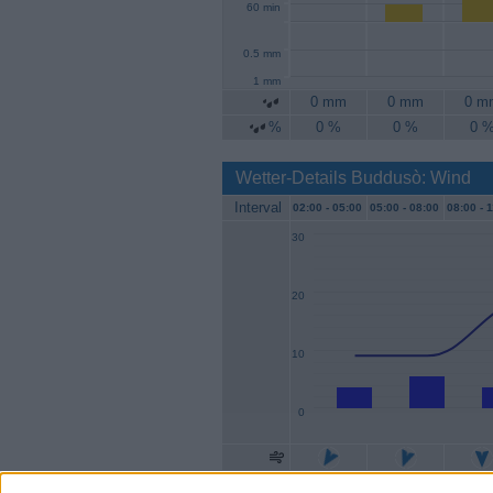
60 min
0.5 mm
1 mm
0 mm
0 mm
0 m
%
0 %
0 %
0 
Wetter-Details Buddusò: Wind
Interval
02:00 -
05:00
05:00 -
08:00
08:00 -
1
30
20
10
0
Geschw.
4 km/h
6 km/h
4 km