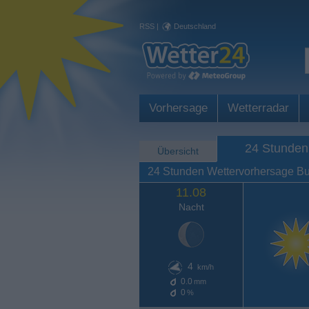
RSS
|
Deutschland
Vorhersage
Wetterradar
24 Stunden
Übersicht
24 Stunden Wettervorhersage B
11.08
Nacht
4
km/h
0.0
mm
0
%