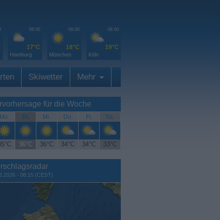
0
08:00
08:00
08:00
C
17°C
18°C
19°C
Hamburg
München
Köln
rten
Skiwetter
Mehr
rvorhersage für die Woche
Mo.
Di.
Mi.
Do.
Fr.
Sa.
35°C
36°C
36°C
34°C
34°C
33°C
rschlagsradar
8.2026 - 08:15 (CEST)