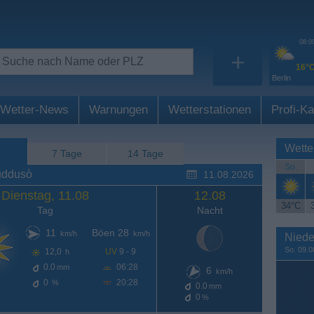
08:0
+
16°
Berlin
Wetter-News
Warnungen
Wetterstationen
Profi-Ka
Wette
7 Tage
14 Tage
So.
uddusò
11.08.2026
Dienstag, 11.08
12.08
34°C
Tag
Nacht
11
Böen 28
km/h
km/h
Niede
So. 09.0
12,0
UV
9 - 9
h
0.0
06:28
mm
6
km/h
0
20:28
%
0.0
mm
0
%