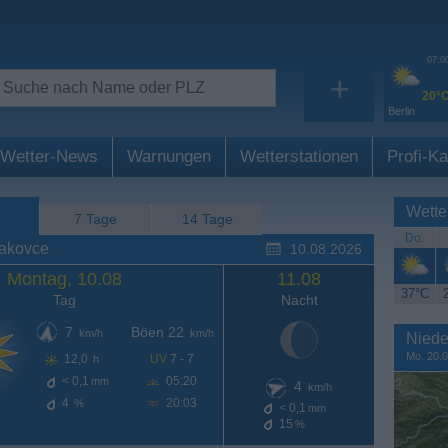
07:0
+
20°
Berlin
Wetter-News
Warnungen
Wetterstationen
Profi-Ka
Wette
7 Tage
14 Tage
Do.
rakovce
10.08.2026
Montag, 10.08
11.08
37°C
Tag
Nacht
7
Böen 22
km/h
km/h
Niede
Mo. 20.0
12,0
UV
7 - 7
h
< 0,1
05:20
mm
4
km/h
4
20:03
%
< 0,1
mm
15
%