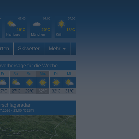
0
07:00
07:00
07:00
C
19°C
20°C
18°C
Hamburg
München
Köln
rten
Skiwetter
Mehr
rvorhersage für die Woche
Fr.
Sa.
So.
Mo.
Di.
Mi.
27°C
27°C
29°C
32°C
32°C
31°C
rschlagsradar
7.2026 - 23:00 (CEST)