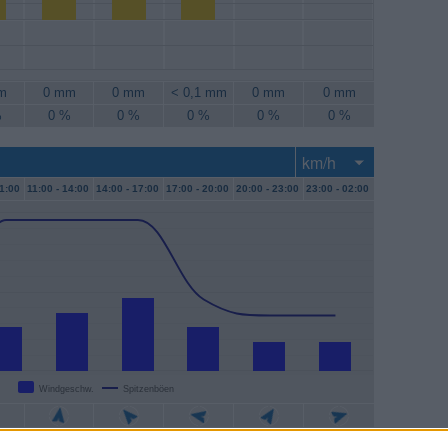
m
0 mm
0 mm
< 0,1 mm
0 mm
0 mm
%
0 %
0 %
0 %
0 %
0 %
1:00
11:00 -
14:00
14:00 -
17:00
17:00 -
20:00
20:00 -
23:00
23:00 -
02:00
Windgeschw.
Spitzenböen
/h
7 km/h
9 km/h
6 km/h
4 km/h
4 km/h