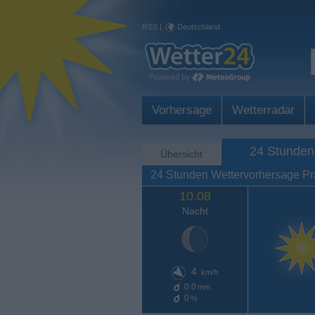
RSS
|
Deutschland
Vorhersage
Wetterradar
24 Stunden
Übersicht
24 Stunden Wettervorhersage P
10.08
Nacht
4
km/h
0.0
mm
0
%