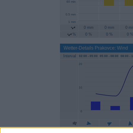
60 min
0.5 mm
1 mm
0 mm
0 mm
0 m
%
0 %
0 %
0 
Wetter-Details Prakovce: Wind
Interval
02:00 -
05:00
05:00 -
08:00
08:00 -
1
20
10
0
Geschw.
4 km/h
2 km/h
6 km