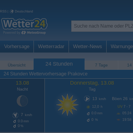
RSS
|
Deutschland
Vorhersage
Wetterradar
Wetter-News
Warnunge
24 Stunden
Übersicht
7 Tage
14
24 Stunden Wettervorhersage Prakovce
13.08
Donnerstag, 13.08
Nacht
Tag
13
Böen 26
km/h
km
12,0
UV
7 - 7
h
0.0
05:24
mm
7
km/h
0
19:58
%
0.0
mm
0
%