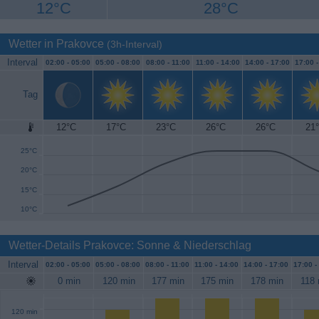
12°C
28°C
Wetter in Prakovce
(3h-Interval)
Interval
02:00 -
05:00
05:00 -
08:00
08:00 -
11:00
11:00 -
14:00
14:00 -
17:00
17:00 
Tag
12°C
17°C
23°C
26°C
26°C
21
30°C
25°C
20°C
15°C
10°C
Wetter-Details Prakovce: Sonne & Niederschlag
Interval
02:00 -
05:00
05:00 -
08:00
08:00 -
11:00
11:00 -
14:00
14:00 -
17:00
17:00 -
0 min
120 min
177 min
175 min
178 min
118 
120 min