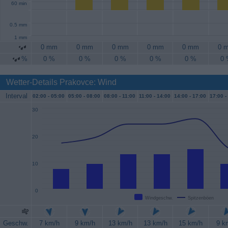
60 min
0.5 mm
1 mm
0 mm
0 mm
0 mm
0 mm
0 mm
0 
%
0 %
0 %
0 %
0 %
0 %
0
Wetter-Details Prakovce: Wind
Interval
02:00 -
05:00
05:00 -
08:00
08:00 -
11:00
11:00 -
14:00
14:00 -
17:00
17:00 -
30
20
10
0
Windgeschw.
Spitzenböen
Geschw.
7 km/h
9 km/h
13 km/h
13 km/h
15 km/h
9 k