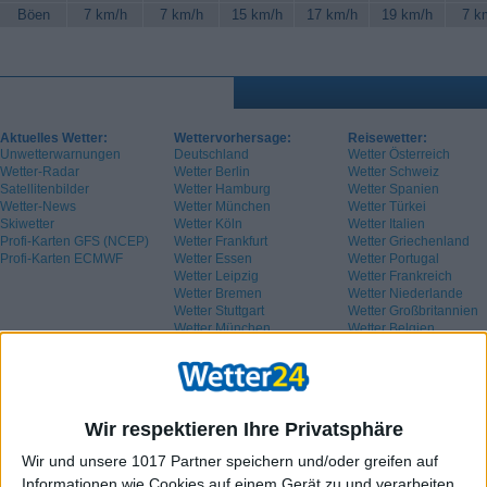
Böen
7 km/h
7 km/h
15 km/h
17 km/h
19 km/h
7 k
Aktuelles Wetter:
Wettervorhersage:
Reisewetter:
Unwetterwarnungen
Deutschland
Wetter Österreich
Wetter-Radar
Wetter Berlin
Wetter Schweiz
Satellitenbilder
Wetter Hamburg
Wetter Spanien
Wetter-News
Wetter München
Wetter Türkei
Skiwetter
Wetter Köln
Wetter Italien
Profi-Karten GFS (NCEP)
Wetter Frankfurt
Wetter Griechenland
Profi-Karten ECMWF
Wetter Essen
Wetter Portugal
Wetter Leipzig
Wetter Frankreich
Wetter Bremen
Wetter Niederlande
Wetter Stuttgart
Wetter Großbritannien
Wetter München
Wetter Belgien
Wetter Schweden
Wir respektieren Ihre Privatsphäre
Wir und unsere 1017 Partner speichern und/oder greifen auf
Informationen wie Cookies auf einem Gerät zu und verarbeiten