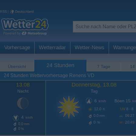
RSS
|
Deutschland
Vorhersage
Wetterradar
Wetter-News
Warnunge
24 Stunden
Übersicht
7 Tage
14
24 Stunden Wettervorhersage Renens VD
13.08
Donnerstag, 13.08
Nacht
Tag
6
Böen 15
km/h
km
12,0
UV
8 - 8
h
0.0
06:27
mm
4
km/h
0
20:49
%
0.0
mm
0
%