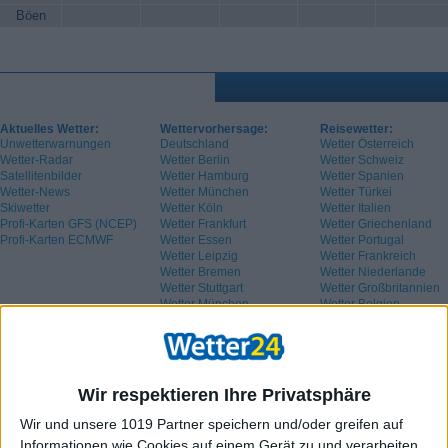
Böen
Aktuelles Wetter:
Wettervorhersage:
Reisewetter:
Unwetterwarnungen
Deutschland
Wetter Österreich
Wetter-Radar
Wetter Berlin
Wetter Schweiz
Satellitenbilder
Wetter Hamburg
Wetter Spanien
Wetter-News
Wetter München
Wetter Türkei
Skiwetter
Wetter Köln
Wetter Italien
Profi-Karten GFS (NCEP)
Wetter Frankfurt
Wetter Griechenland
Profi-Karten ECMWF
Wetter Essen
Wetter Portugal
Wetter Leipzig
Wetter Frankreich
Wetter Bremen
Wetter Niederlande
Wetter Stuttgart
Wetter Großbritannien
Wetter München
Wetter Belgien
Wetter Schweden
Wir respektieren Ihre Privatsphäre
Wir und unsere 1019 Partner speichern und/oder greifen auf
Informationen wie Cookies auf einem Gerät zu und verarbeiten