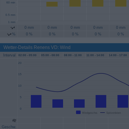
60 min
0.5 mm
1 mm
0 mm
0 mm
0 mm
0 mm
0 mm
%
0 %
0 %
0 %
0 %
0 %
Wetter-Details Renens VD: Wind
Interval
02:00 -
05:00
05:00 -
08:00
08:00 -
11:00
11:00 -
14:00
14:00 -
17:00
20
15
10
5
0
Windgeschw.
Spitzenböen
Geschw.