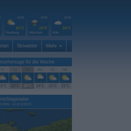
0
19:00
19:00
19:00
C
21°C
23°C
24°C
Hamburg
München
Köln
rten
Skiwetter
Mehr
rvorhersage für die Woche
Fr.
Sa.
So.
Mo.
Di.
Mi.
21°C
22°C
26°C
24°C
21°C
21°C
rschlagsradar
8.2026 - 14:15 (CEST)