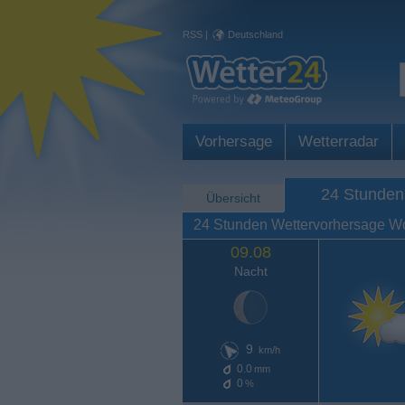
RSS
|
Deutschland
Vorhersage
Wetterradar
24 Stunden
Übersicht
24 Stunden Wettervorhersage Wo
09.08
Nacht
9
km/h
0.0
mm
0
%