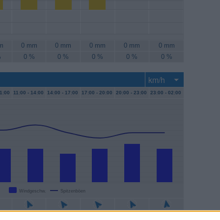
m
0 mm
0 mm
0 mm
0 mm
0 mm
%
0 %
0 %
0 %
0 %
0 %
1:00
11:00 -
14:00
14:00 -
17:00
17:00 -
20:00
20:00 -
23:00
23:00 -
02:00
Windgeschw.
Spitzenböen
m/h
13 km/h
11 km/h
13 km/h
15 km/h
13 km/h