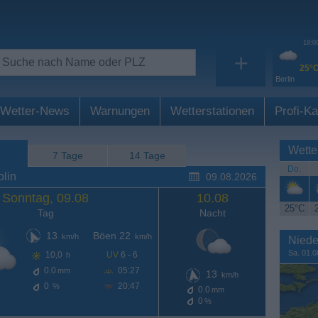
19:0
+
25°
Berlin
Wetter-News
Warnungen
Wetterstationen
Profi-Ka
Wette
7 Tage
14 Tage
Do.
lin
09.08.2026
Sonntag, 09.08
10.08
25°C
Tag
Nacht
13
Böen 22
km/h
km/h
Niede
Sa. 01.0
10,0
UV
6 - 6
h
0.0
05:27
mm
13
km/h
0
20:47
%
0.0
mm
0
%