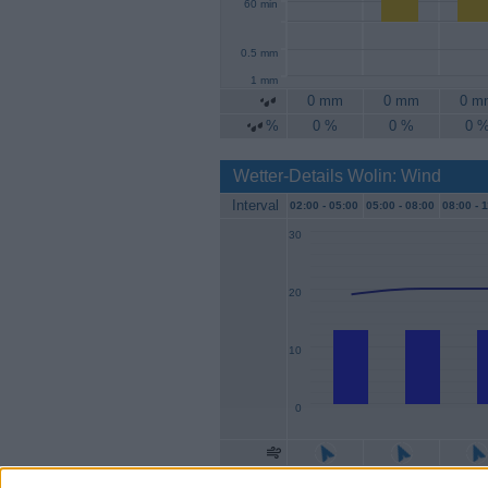
60 min
0.5 mm
1 mm
0 mm
0 mm
0 m
%
0 %
0 %
0 
Wetter-Details Wolin: Wind
Interval
02:00 -
05:00
05:00 -
08:00
08:00 -
1
30
20
10
0
Geschw.
13 km/h
13 km/h
13 k