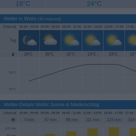
18°C
24°C
Wetter in Wolin
(3h-Interval)
Interval
02:00 -
05:00
05:00 -
08:00
08:00 -
11:00
11:00 -
14:00
14:00 -
17:00
17:00 
Tag
18°C
20°C
22°C
23°C
23°C
21
25°C
20°C
15°C
Wetter-Details Wolin: Sonne & Niederschlag
Interval
02:00 -
05:00
05:00 -
08:00
08:00 -
11:00
11:00 -
14:00
14:00 -
17:00
17:00 -
0 min
67 min
88 min
111 min
123 min
114 
120 min
60 min