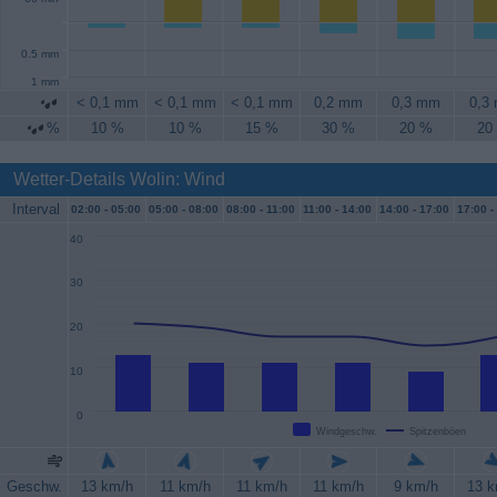
0.5 mm
1 mm
< 0,1 mm
< 0,1 mm
< 0,1 mm
0,2 mm
0,3 mm
0,3
%
10 %
10 %
15 %
30 %
20 %
20
Wetter-Details Wolin: Wind
Interval
02:00 -
05:00
05:00 -
08:00
08:00 -
11:00
11:00 -
14:00
14:00 -
17:00
17:00 -
40
30
20
10
0
Windgeschw.
Spitzenböen
Geschw.
13 km/h
11 km/h
11 km/h
11 km/h
9 km/h
13 k