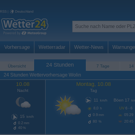
RSS
|
Deutschland
Vorhersage
Wetterradar
Wetter-News
Warnunge
24 Stunden
Übersicht
7 Tage
14
24 Stunden Wettervorhersage Wolin
10.08
Montag, 10.08
Nacht
Tag
11
Böen 17
km/h
km
8,0
UV
6 - 6
h
0.9
05:29
mm
15
km/h
80
20:45
%
0.2
mm
40
%