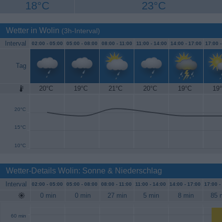
18°C
23°C
Wetter in Wolin
(3h-Interval)
Interval
02:00 -
05:00
05:00 -
08:00
08:00 -
11:00
11:00 -
14:00
14:00 -
17:00
17:00 
Tag
20°C
19°C
21°C
20°C
19°C
19
25°C
20°C
15°C
10°C
Wetter-Details Wolin: Sonne & Niederschlag
Interval
02:00 -
05:00
05:00 -
08:00
08:00 -
11:00
11:00 -
14:00
14:00 -
17:00
17:00 -
0 min
0 min
27 min
5 min
8 min
85 
60 min