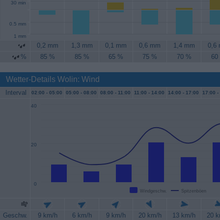
30 min
0.5 mm
1 mm
0,2 mm
1,3 mm
0,1 mm
0,6 mm
1,4 mm
0,6
%
85 %
85 %
65 %
75 %
70 %
60
Wetter-Details Wolin: Wind
Interval
02:00 -
05:00
05:00 -
08:00
08:00 -
11:00
11:00 -
14:00
14:00 -
17:00
17:00 -
40
20
0
Windgeschw.
Spitzenböen
Geschw.
9 km/h
6 km/h
9 km/h
20 km/h
13 km/h
20 k