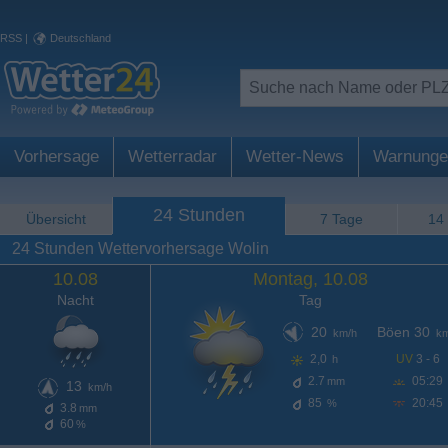
RSS
|
Deutschland
Vorhersage
Wetterradar
Wetter-News
Warnunge
24 Stunden
Übersicht
7 Tage
14
24 Stunden Wettervorhersage Wolin
10.08
Montag, 10.08
Nacht
Tag
20
Böen 30
km/h
km
2,0
UV
3 - 6
h
2.7
05:29
mm
13
km/h
85
20:45
%
3.8
mm
60
%