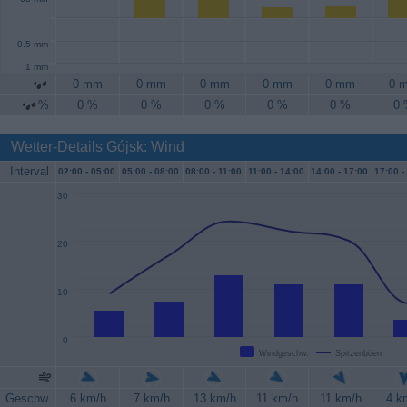
0.5 mm
1 mm
0 mm
0 mm
0 mm
0 mm
0 mm
0 
%
0 %
0 %
0 %
0 %
0 %
0
Wetter-Details Gójsk: Wind
Interval
02:00 -
05:00
05:00 -
08:00
08:00 -
11:00
11:00 -
14:00
14:00 -
17:00
17:00 -
30
20
10
0
Windgeschw.
Spitzenböen
Geschw.
6 km/h
7 km/h
13 km/h
11 km/h
11 km/h
4 k