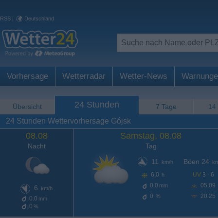
RSS
|
Deutschland
Vorhersage
Wetterradar
Wetter-News
Warnunge
24 Stunden
Übersicht
7 Tage
14
24 Stunden Wettervorhersage Gójsk
08.08
Samstag, 08.08
Nacht
Tag
11
Böen 24
km/h
km
6,0
UV
3 - 6
h
0.0
05:09
mm
6
km/h
0
20:25
%
0.0
mm
0
%