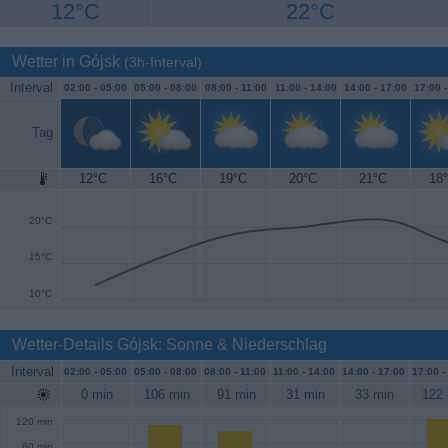
12°C
22°C
Wetter in Gójsk
(3h-Interval)
Interval
02:00 -
05:00
05:00 -
08:00
08:00 -
11:00
11:00 -
14:00
14:00 -
17:00
17:00 
Tag
12°C
16°C
19°C
20°C
21°C
18
25°C
20°C
15°C
10°C
Wetter-Details Gójsk: Sonne & Niederschlag
Interval
02:00 -
05:00
05:00 -
08:00
08:00 -
11:00
11:00 -
14:00
14:00 -
17:00
17:00 -
0 min
106 min
91 min
31 min
33 min
122 
120 min
60 min