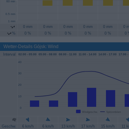
60 min
0.5 mm
1 mm
0 mm
0 mm
0 mm
0 mm
0 mm
0 
%
0 %
0 %
0 %
0 %
0 %
0
Wetter-Details Gójsk: Wind
Interval
02:00 -
05:00
05:00 -
08:00
08:00 -
11:00
11:00 -
14:00
14:00 -
17:00
17:00 -
40
30
20
10
0
Windgeschw.
Spitzenböen
Geschw.
6 km/h
6 km/h
13 km/h
17 km/h
15 km/h
11 k