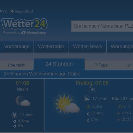
RSS
|
Deutschland
Vorhersage
Wetterradar
Wetter-News
Warnunge
24 Stunden
Übersicht
7 Tage
14
24 Stunden Wettervorhersage Gójsk
07.08
Freitag, 07.08
Nacht
Tag
17
Böen 31
km/h
km
11,0
UV
6 - 6
h
0.0
05:07
mm
11
km/h
0
20:27
%
0.0
mm
0
%