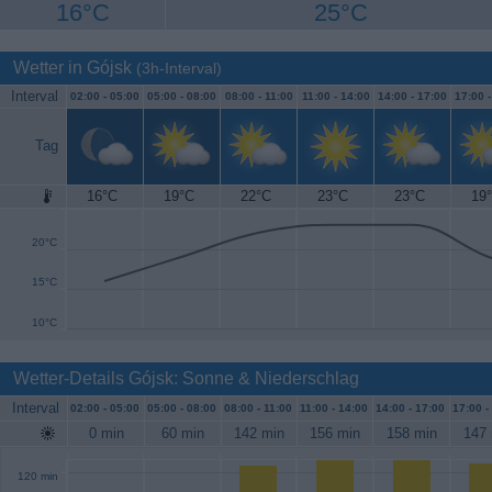
16°C
25°C
Wetter in Gójsk
(3h-Interval)
Interval
02:00 -
05:00
05:00 -
08:00
08:00 -
11:00
11:00 -
14:00
14:00 -
17:00
17:00 
Tag
16°C
19°C
22°C
23°C
23°C
19
25°C
20°C
15°C
10°C
Wetter-Details Gójsk: Sonne & Niederschlag
Interval
02:00 -
05:00
05:00 -
08:00
08:00 -
11:00
11:00 -
14:00
14:00 -
17:00
17:00 -
0 min
60 min
142 min
156 min
158 min
147 
120 min