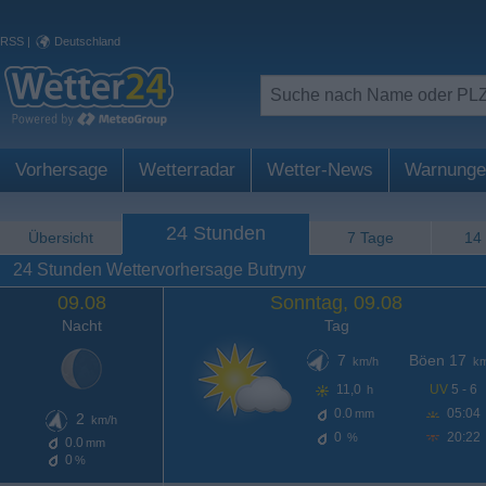
RSS
|
Deutschland
Vorhersage
Wetterradar
Wetter-News
Warnunge
24 Stunden
Übersicht
7 Tage
14
24 Stunden Wettervorhersage Butryny
09.08
Sonntag, 09.08
Nacht
Tag
7
Böen 17
km/h
km
11,0
UV
5 - 6
h
0.0
05:04
mm
2
km/h
0
20:22
%
0.0
mm
0
%