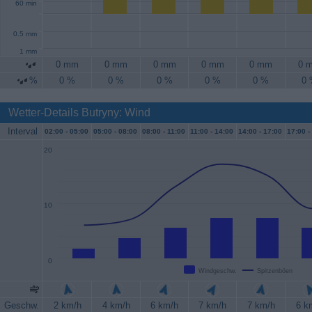
60 min
0.5 mm
1 mm
0 mm
0 mm
0 mm
0 mm
0 mm
0 
%
0 %
0 %
0 %
0 %
0 %
0
Wetter-Details Butryny: Wind
Interval
02:00 -
05:00
05:00 -
08:00
08:00 -
11:00
11:00 -
14:00
14:00 -
17:00
17:00 -
20
10
0
Windgeschw.
Spitzenböen
Geschw.
2 km/h
4 km/h
6 km/h
7 km/h
7 km/h
6 k