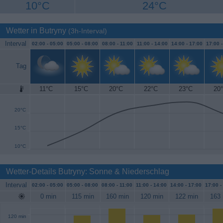
10°C
24°C
Wetter in Butryny
(3h-Interval)
Interval
02:00 -
05:00
05:00 -
08:00
08:00 -
11:00
11:00 -
14:00
14:00 -
17:00
17:00 
Tag
11°C
15°C
20°C
22°C
23°C
20
25°C
20°C
15°C
10°C
Wetter-Details Butryny: Sonne & Niederschlag
Interval
02:00 -
05:00
05:00 -
08:00
08:00 -
11:00
11:00 -
14:00
14:00 -
17:00
17:00 -
0 min
115 min
160 min
120 min
122 min
163 
120 min