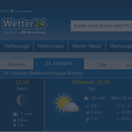
RSS
|
Deutschland
Vorhersage
Wetterradar
Wetter-News
Warnunge
24 Stunden
Übersicht
7 Tage
14
24 Stunden Wettervorhersage Butryny
12.08
Mittwoch, 12.08
Nacht
Tag
11
Böen 19
km/h
km
9,0
UV
5 - 6
h
0.0
05:09
mm
7
km/h
0
20:16
%
0.0
mm
0
%