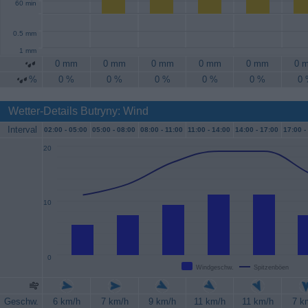
60 min
0.5 mm
1 mm
0 mm
0 mm
0 mm
0 mm
0 mm
0 
%
0 %
0 %
0 %
0 %
0 %
0
Wetter-Details Butryny: Wind
Interval
02:00 -
05:00
05:00 -
08:00
08:00 -
11:00
11:00 -
14:00
14:00 -
17:00
17:00 -
20
10
0
Windgeschw.
Spitzenböen
Geschw.
6 km/h
7 km/h
9 km/h
11 km/h
11 km/h
7 k