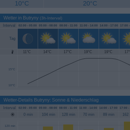
10°C
20°C
Wetter in Butryny
(3h-Interval)
Interval
02:00 -
05:00
05:00 -
08:00
08:00 -
11:00
11:00 -
14:00
14:00 -
17:00
17:00 
Tag
11°C
14°C
17°C
19°C
19°C
17
20°C
15°C
10°C
Wetter-Details Butryny: Sonne & Niederschlag
Interval
02:00 -
05:00
05:00 -
08:00
08:00 -
11:00
11:00 -
14:00
14:00 -
17:00
17:00 -
0 min
104 min
128 min
70 min
89 min
162 
120 min