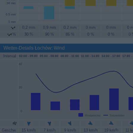
30 min
0.5 mm
1 mm
0,2 mm
0,9 mm
0,2 mm
0 mm
0 mm
0 
%
30 %
90 %
85 %
0 %
0 %
0
Wetter-Details Łochów: Wind
Interval
02:00 -
05:00
05:00 -
08:00
08:00 -
11:00
11:00 -
14:00
14:00 -
17:00
17:00 -
40
20
0
Windgeschw.
Spitzenböen
Geschw.
15 km/h
7 km/h
9 km/h
13 km/h
19 km/h
11 k