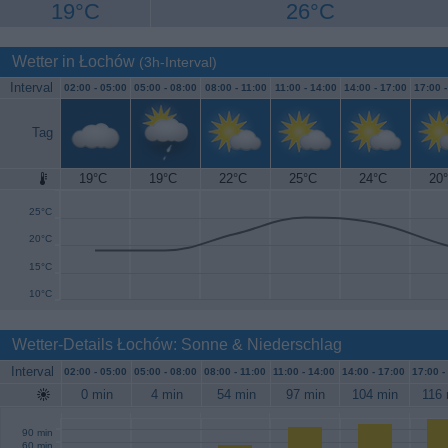
19°C
26°C
Wetter in Łochów
(3h-Interval)
Interval
02:00 -
05:00
05:00 -
08:00
08:00 -
11:00
11:00 -
14:00
14:00 -
17:00
17:00 
Tag
19°C
19°C
22°C
25°C
24°C
20
30°C
25°C
20°C
15°C
10°C
Wetter-Details Łochów: Sonne & Niederschlag
Interval
02:00 -
05:00
05:00 -
08:00
08:00 -
11:00
11:00 -
14:00
14:00 -
17:00
17:00 -
0 min
4 min
54 min
97 min
104 min
116 
90 min
60 min