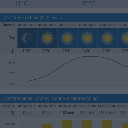
11°C
25°C
Wetter in Łochów
(3h-Interval)
Interval
02:00 -
05:00
05:00 -
08:00
08:00 -
11:00
11:00 -
14:00
14:00 -
17:00
17:00 
Tag
12°C
15°C
21°C
24°C
23°C
19
25°C
20°C
15°C
10°C
Wetter-Details Łochów: Sonne & Niederschlag
Interval
02:00 -
05:00
05:00 -
08:00
08:00 -
11:00
11:00 -
14:00
14:00 -
17:00
17:00 -
0 min
107 min
160 min
162 min
160 min
117 
120 min