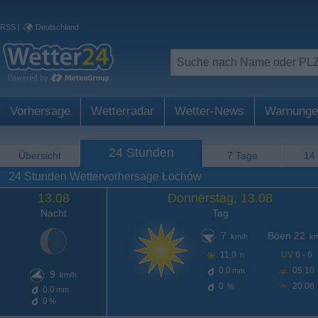
RSS
|
Deutschland
Vorhersage
Wetterradar
Wetter-News
Warnunge
24 Stunden
Übersicht
7 Tage
14
24 Stunden Wettervorhersage Łochów
13.08
Donnerstag, 13.08
Nacht
Tag
7
Böen 22
km/h
km
11,0
UV
6 - 6
h
0.0
05:10
mm
9
km/h
0
20:06
%
0.0
mm
0
%