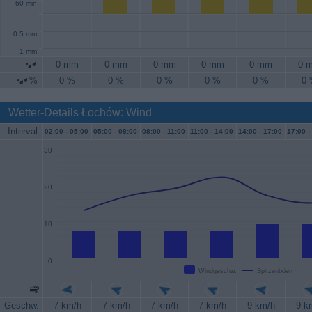
60 min
0.5 mm
1 mm
0 mm
0 mm
0 mm
0 mm
0 mm
0 
%
0 %
0 %
0 %
0 %
0 %
0
Wetter-Details Łochów: Wind
Interval
02:00 -
05:00
05:00 -
08:00
08:00 -
11:00
11:00 -
14:00
14:00 -
17:00
17:00 -
30
20
10
0
Windgeschw.
Spitzenböen
Geschw.
7 km/h
7 km/h
7 km/h
7 km/h
9 km/h
9 k