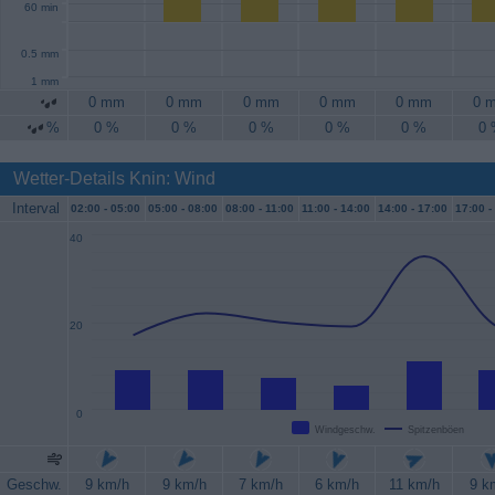
60 min
0.5 mm
1 mm
0 mm
0 mm
0 mm
0 mm
0 mm
0 
%
0 %
0 %
0 %
0 %
0 %
0
Wetter-Details Knin: Wind
Interval
02:00 -
05:00
05:00 -
08:00
08:00 -
11:00
11:00 -
14:00
14:00 -
17:00
17:00 -
40
20
0
Windgeschw.
Spitzenböen
Geschw.
9 km/h
9 km/h
7 km/h
6 km/h
11 km/h
9 k