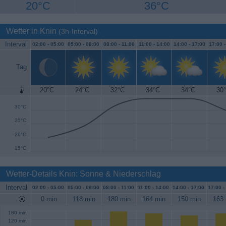
20°C
36°C
Wetter in Knin
(3h-Interval)
Interval
02:00 -
05:00
05:00 -
08:00
08:00 -
11:00
11:00 -
14:00
14:00 -
17:00
17:00 
Tag
20°C
24°C
32°C
34°C
34°C
30
35°C
30°C
25°C
20°C
15°C
Wetter-Details Knin: Sonne & Niederschlag
Interval
02:00 -
05:00
05:00 -
08:00
08:00 -
11:00
11:00 -
14:00
14:00 -
17:00
17:00 -
0 min
118 min
180 min
164 min
150 min
163 
180 min
120 min