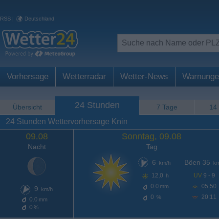
RSS
|
Deutschland
Vorhersage
Wetterradar
Wetter-News
Warnunge
24 Stunden
Übersicht
7 Tage
14
24 Stunden Wettervorhersage Knin
09.08
Sonntag, 09.08
Nacht
Tag
6
Böen 35
km/h
km
12,0
UV
9 - 9
h
0.0
05:50
mm
9
km/h
0
20:11
%
0.0
mm
0
%