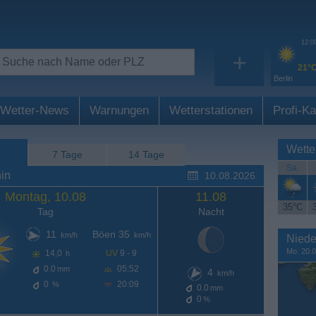
12:0
+
21°
Berlin
Wetter-News
Warnungen
Wetterstationen
Profi-Ka
Wette
7 Tage
14 Tage
Sa.
in
10.08.2026
Montag, 10.08
11.08
35°C
Tag
Nacht
11
Böen 35
km/h
km/h
Niede
Mo. 20.0
14,0
UV
9 - 9
h
0.0
05:52
mm
4
km/h
0
20:09
%
0.0
mm
0
%