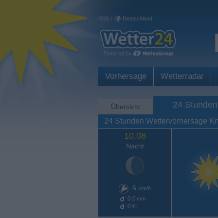
RSS
|
Deutschland
Vorhersage
Wetterradar
24 Stunden
Übersicht
24 Stunden Wettervorhersage Kn
10.08
Nacht
6
km/h
0.0
mm
0
%