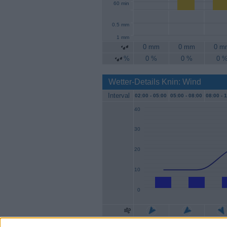
60 min
0.5 mm
1 mm
0 mm
0 mm
0 m
%
0 %
0 %
0 
Wetter-Details Knin: Wind
Interval
02:00 -
05:00
05:00 -
08:00
08:00 -
1
40
30
20
10
0
Geschw.
6 km/h
6 km/h
6 km