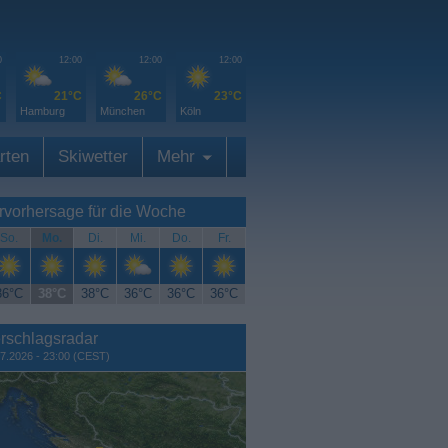
0
12:00
12:00
12:00
C
21°C
26°C
23°C
Hamburg
München
Köln
rten
Skiwetter
Mehr
rvorhersage für die Woche
So.
Mo.
Di.
Mi.
Do.
Fr.
36°C
38°C
38°C
36°C
36°C
36°C
rschlagsradar
7.2026 - 23:00 (CEST)