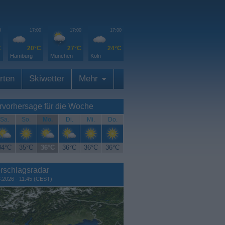
0
17:00
17:00
17:00
C
20°C
27°C
24°C
Hamburg
München
Köln
rten
Skiwetter
Mehr
rvorhersage für die Woche
Sa.
So.
Mo.
Di.
Mi.
Do.
34°C
35°C
36°C
36°C
36°C
36°C
rschlagsradar
8.2026 - 11:45 (CEST)