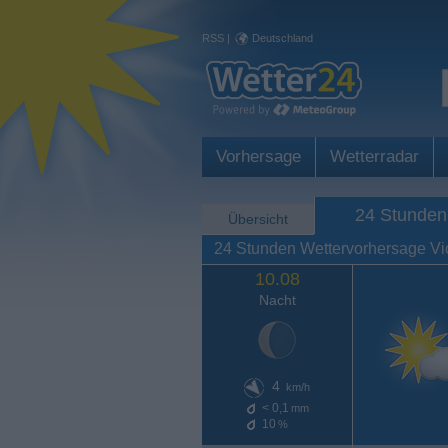
RSS
|
Deutschland
Vorhersage
Wetterradar
24 Stunden
Übersicht
24 Stunden Wettervorhersage V
10.08
Nacht
4
km/h
< 0,1
mm
10
%