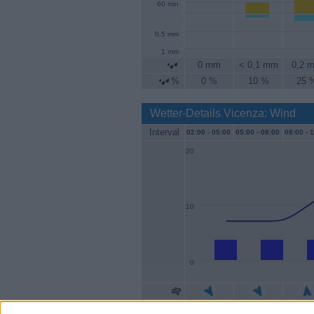
60 min
0.5 mm
1 mm
0 mm
< 0,1 mm
0,2 
%
0 %
10 %
25 
Wetter-Details Vicenza: Wind
Interval
02:00 -
05:00
05:00 -
08:00
08:00 -
1
20
10
0
Geschw.
4 km/h
4 km/h
4 km