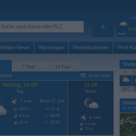
17:0
+
21°
Berlin
Wetter-News
Warnungen
Wetterstationen
Profi-Ka
Wette
7 Tage
14 Tage
Fr.
icenza
10.08.2026
Montag, 10.08
11.08
35°C
Tag
Nacht
7
Böen 17
km/h
km/h
Niede
Fr. 07.0
10,0
UV
8 - 8
h
0.2
06:06
mm
4
km/h
25
20:32
%
1.1
mm
70
%