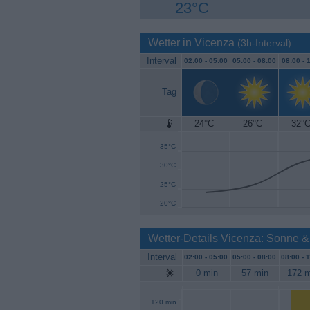
23°C
Wetter in Vicenza
(3h-Interval)
Interval
02:00 -
05:00
05:00 -
08:00
08:00 -
1
Tag
24°C
26°C
32°
40°C
35°C
30°C
25°C
20°C
Wetter-Details Vicenza: Sonne &
Interval
02:00 -
05:00
05:00 -
08:00
08:00 -
1
0 min
57 min
172 m
120 min