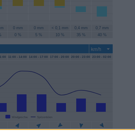
mm
0 mm
0 mm
< 0,1 mm
0,4 mm
0,7 mm
%
0 %
5 %
10 %
35 %
40 %
1:00
11:00 -
14:00
14:00 -
17:00
17:00 -
20:00
20:00 -
23:00
23:00 -
02:00
Windgeschw.
Spitzenböen
/h
7 km/h
7 km/h
4 km/h
6 km/h
4 km/h