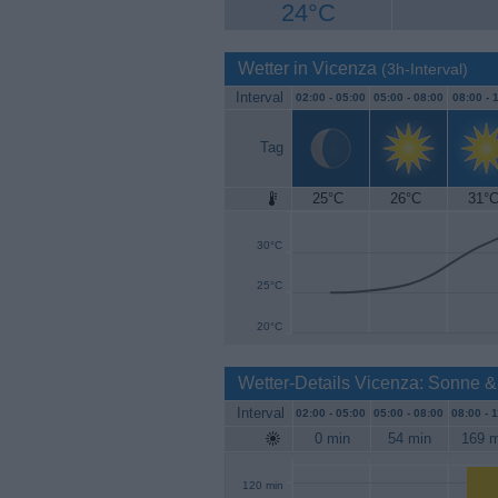
24°C
Wetter in Vicenza
(3h-Interval)
Interval
02:00 -
05:00
05:00 -
08:00
08:00 -
1
Tag
25°C
26°C
31°
35°C
30°C
25°C
20°C
Wetter-Details Vicenza: Sonne &
Interval
02:00 -
05:00
05:00 -
08:00
08:00 -
1
0 min
54 min
169 m
120 min