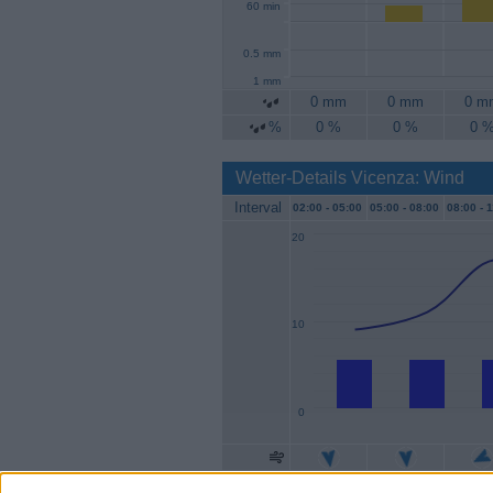
60 min
0.5 mm
1 mm
0 mm
0 mm
0 m
%
0 %
0 %
0 
Wetter-Details Vicenza: Wind
Interval
02:00 -
05:00
05:00 -
08:00
08:00 -
1
20
10
0
Geschw.
6 km/h
6 km/h
6 km