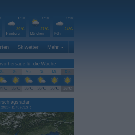
0
17:00
17:00
17:00
C
20°C
27°C
24°C
Hamburg
München
Köln
rten
Skiwetter
Mehr
rvorhersage für die Woche
Sa.
So.
Mo.
Di.
Mi.
Do.
34°C
35°C
36°C
36°C
36°C
36°C
rschlagsradar
8.2026 - 11:45 (CEST)