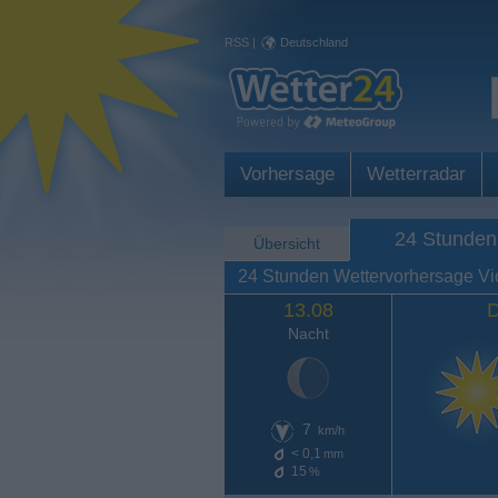
RSS
|
Deutschland
Vorhersage
Wetterradar
24 Stunden
Übersicht
24 Stunden Wettervorhersage V
13.08
D
Nacht
7
km/h
< 0,1
mm
15
%