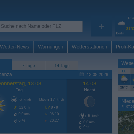
17:0
+
21°
Berlin
Wetter-News
Warnungen
Wetterstationen
Profi-Ka
Wette
7 Tage
14 Tage
Fr.
icenza
13.08.2026
onnerstag, 13.08
14.08
35°C
Tag
Nacht
6
Böen 17
km/h
km/h
Niede
Fr. 07.0
12,0
UV
8 - 8
h
0.0
06:10
mm
6
km/h
0
20:27
%
0.0
mm
0
%