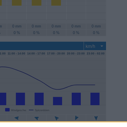
m
0 mm
0 mm
0 mm
0 mm
0 mm
%
0 %
0 %
0 %
0 %
0 %
1:00
11:00 -
14:00
14:00 -
17:00
17:00 -
20:00
20:00 -
23:00
23:00 -
02:00
Windgeschw.
Spitzenböen
/h
6 km/h
6 km/h
4 km/h
6 km/h
6 km/h