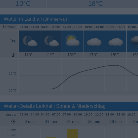
10°C
18°C
Wetter in Larkhall
(3h-Interval)
Interval
01:00 -
04:00
04:00 -
07:00
07:00 -
10:00
10:00 -
13:00
13:00 -
16:00
16:00 
Tag
11°C
11°C
15°C
17°C
18°C
15
20°C
15°C
10°C
Wetter-Details Larkhall: Sonne & Niederschlag
Interval
01:00 -
04:00
04:00 -
07:00
07:00 -
10:00
10:00 -
13:00
13:00 -
16:00
16:00 
0 min
41 min
91 min
36 min
19 min
0 
90 min
60 min