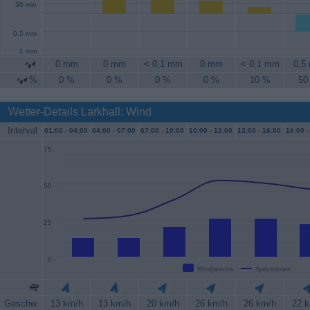
30 min
0.5 mm
1 mm
0 mm
0 mm
< 0,1 mm
0 mm
< 0,1 mm
0,5
%
0 %
0 %
0 %
0 %
10 %
50
Wetter-Details Larkhall: Wind
Interval
01:00 -
04:00
04:00 -
07:00
07:00 -
10:00
10:00 -
13:00
13:00 -
16:00
16:00 -
75
50
25
0
Windgeschw.
Spitzenböen
Geschw.
13 km/h
13 km/h
20 km/h
26 km/h
26 km/h
22 