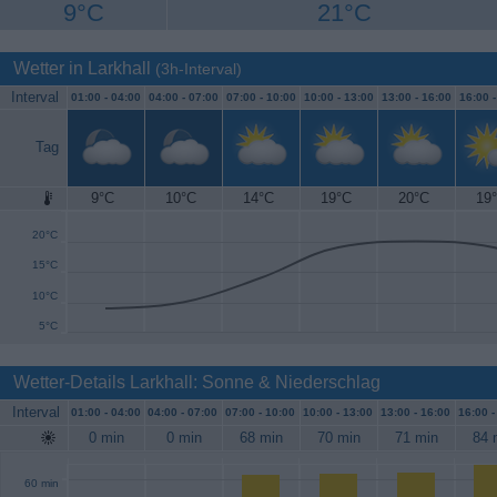
9°C
21°C
Wetter in Larkhall
(3h-Interval)
Interval
01:00 -
04:00
04:00 -
07:00
07:00 -
10:00
10:00 -
13:00
13:00 -
16:00
16:00 
Tag
9°C
10°C
14°C
19°C
20°C
19
25°C
20°C
15°C
10°C
5°C
Wetter-Details Larkhall: Sonne & Niederschlag
Interval
01:00 -
04:00
04:00 -
07:00
07:00 -
10:00
10:00 -
13:00
13:00 -
16:00
16:00 
0 min
0 min
68 min
70 min
71 min
84 
60 min