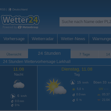
RSS
|
Deutschland
Vorhersage
Wetterradar
Wetter-News
Warnunge
24 Stunden
Übersicht
7 Tage
14
24 Stunden Wettervorhersage Larkhall
11.08
Dienstag, 11.08
Nacht
Tag
15
Böen 33
km/h
km
5,0
UV
- - -
h
0.0
05:37
mm
6
km/h
0
21:04
%
0.0
mm
0
%