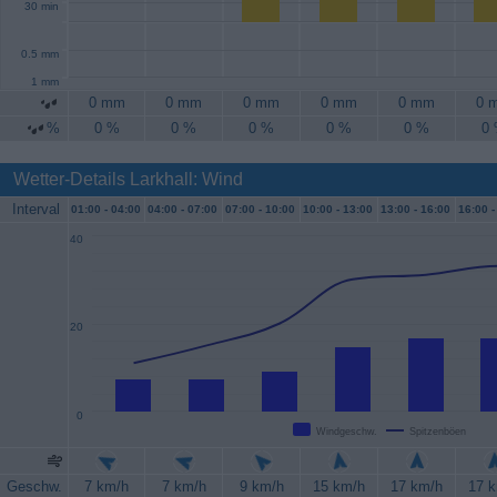
30 min
0.5 mm
1 mm
0 mm
0 mm
0 mm
0 mm
0 mm
0 
%
0 %
0 %
0 %
0 %
0 %
0
Wetter-Details Larkhall: Wind
Interval
01:00 -
04:00
04:00 -
07:00
07:00 -
10:00
10:00 -
13:00
13:00 -
16:00
16:00 -
40
20
0
Windgeschw.
Spitzenböen
Geschw.
7 km/h
7 km/h
9 km/h
15 km/h
17 km/h
17 