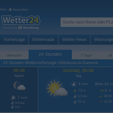
RSS
|
Deutschland
Vorhersage
Wetterradar
Wetter-News
Warnunge
24 Stunden
Übersicht
7 Tage
14
24 Stunden Wettervorhersage Villeneuve-la-Garenne
09.08
Sonntag, 09.08
Nacht
Tag
9
Böen 24
km/h
km
7,0
UV
6 - 8
h
0.3
06:33
mm
7
km/h
35
21:19
%
0.0
mm
0
%