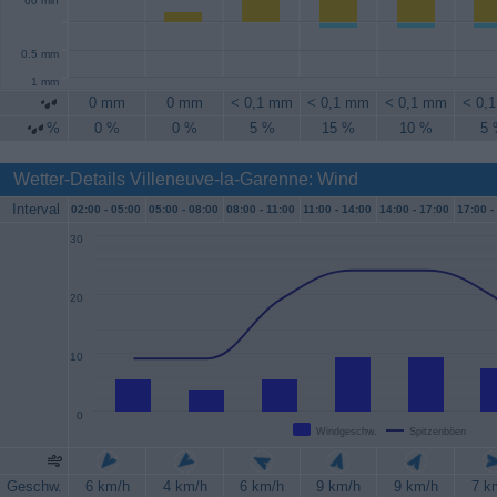
60 min
0.5 mm
1 mm
0 mm
0 mm
< 0,1 mm
< 0,1 mm
< 0,1 mm
< 0,
%
0 %
0 %
5 %
15 %
10 %
5
Wetter-Details Villeneuve-la-Garenne: Wind
Interval
02:00 -
05:00
05:00 -
08:00
08:00 -
11:00
11:00 -
14:00
14:00 -
17:00
17:00 -
30
20
10
0
Windgeschw.
Spitzenböen
Geschw.
6 km/h
4 km/h
6 km/h
9 km/h
9 km/h
7 k