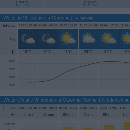
17°C
33°C
Wetter in Villeneuve-la-Garenne
(3h-Interval)
Interval
02:00 -
05:00
05:00 -
08:00
08:00 -
11:00
11:00 -
14:00
14:00 -
17:00
17:00 
Tag
18°C
19°C
25°C
29°C
31°C
30
35°C
30°C
25°C
20°C
15°C
Wetter-Details Villeneuve-la-Garenne: Sonne & Niederschlag
Interval
02:00 -
05:00
05:00 -
08:00
08:00 -
11:00
11:00 -
14:00
14:00 -
17:00
17:00 -
0 min
26 min
80 min
71 min
99 min
135 
120 min