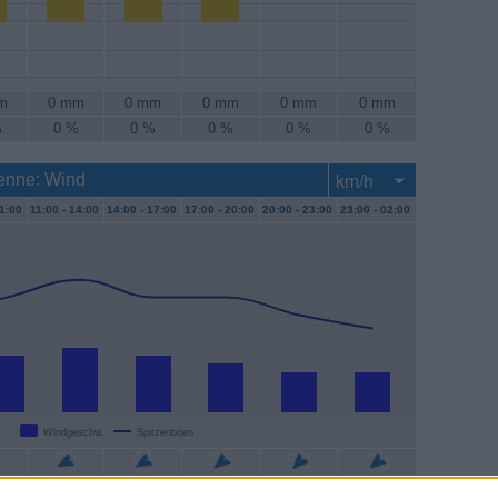
m
0 mm
0 mm
0 mm
0 mm
0 mm
%
0 %
0 %
0 %
0 %
0 %
renne: Wind
1:00
11:00 -
14:00
14:00 -
17:00
17:00 -
20:00
20:00 -
23:00
23:00 -
02:00
Windgeschw.
Spitzenböen
m/h
15 km/h
13 km/h
11 km/h
9 km/h
9 km/h