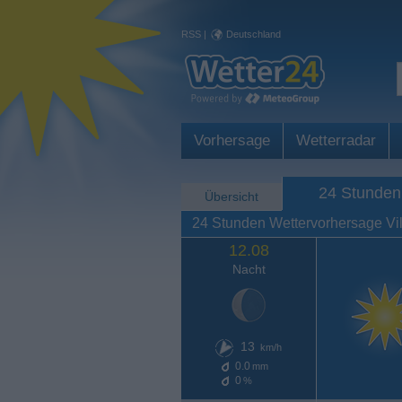
RSS
|
Deutschland
Vorhersage
Wetterradar
24 Stunden
Übersicht
24 Stunden Wettervorhersage Vi
12.08
Nacht
13
km/h
0.0
mm
0
%