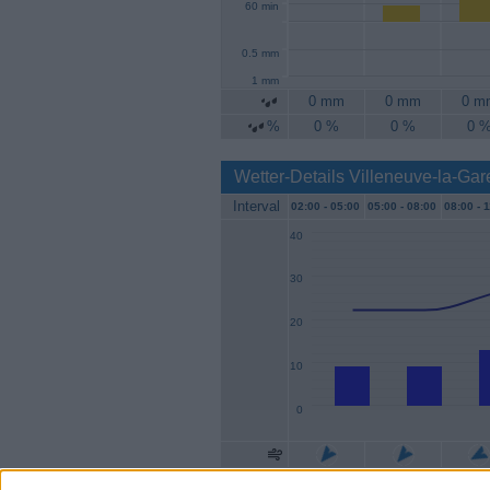
60 min
0.5 mm
1 mm
0 mm
0 mm
0 m
%
0 %
0 %
0 
Wetter-Details Villeneuve-la-Ga
Interval
02:00 -
05:00
05:00 -
08:00
08:00 -
1
40
30
20
10
0
Geschw.
9 km/h
9 km/h
13 k