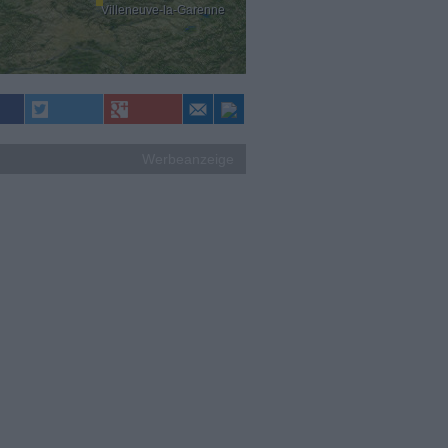
Villeneuve-la-Garenne
Werbeanzeige