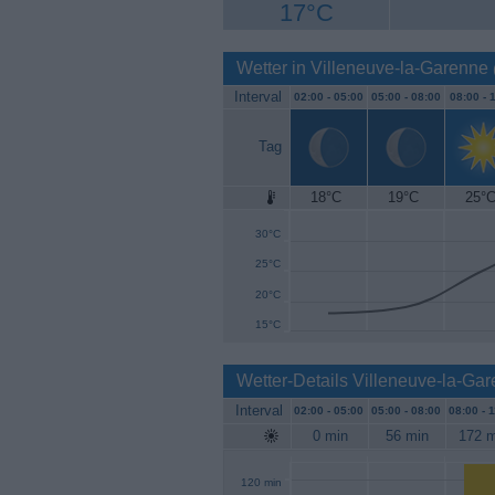
17°C
Wetter in Villeneuve-la-Garenne
Interval
02:00 -
05:00
05:00 -
08:00
08:00 -
1
Tag
18°C
19°C
25°
35°C
30°C
25°C
20°C
15°C
Wetter-Details Villeneuve-la-Ga
Interval
02:00 -
05:00
05:00 -
08:00
08:00 -
1
0 min
56 min
172 m
120 min