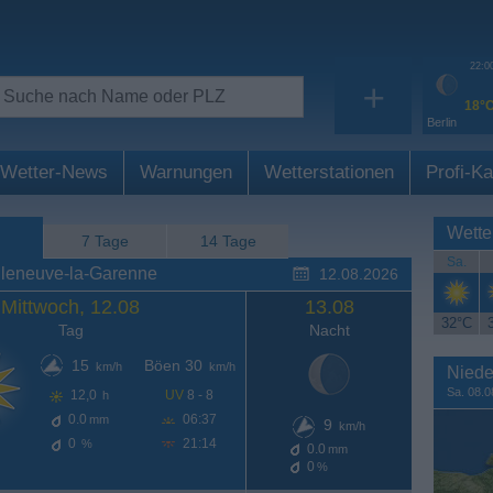
22:0
+
18°
Berlin
Wetter-News
Warnungen
Wetterstationen
Profi-Ka
Wette
7 Tage
14 Tage
Sa.
lleneuve-la-Garenne
12.08.2026
Mittwoch, 12.08
13.08
32°C
Tag
Nacht
15
Böen 30
km/h
km/h
Niede
Sa. 08.0
12,0
UV
8 - 8
h
0.0
06:37
mm
9
km/h
0
21:14
%
0.0
mm
0
%