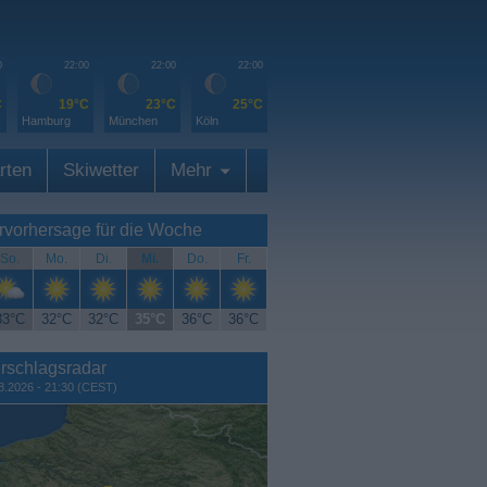
0
22:00
22:00
22:00
C
19°C
23°C
25°C
Hamburg
München
Köln
rten
Skiwetter
Mehr
rvorhersage für die Woche
So.
Mo.
Di.
Mi.
Do.
Fr.
33°C
32°C
32°C
35°C
36°C
36°C
rschlagsradar
8.2026 - 21:30 (CEST)