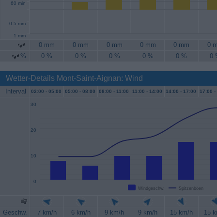
60 min
0.5 mm
1 mm
0 mm
0 mm
0 mm
0 mm
0 mm
0 
%
0 %
0 %
0 %
0 %
0 %
0
Wetter-Details Mont-Saint-Aignan: Wind
Interval
02:00 -
05:00
05:00 -
08:00
08:00 -
11:00
11:00 -
14:00
14:00 -
17:00
17:00 -
30
20
10
0
Windgeschw.
Spitzenböen
Geschw.
7 km/h
6 km/h
9 km/h
9 km/h
15 km/h
15 k