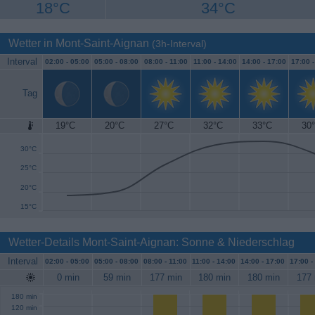
18°C
34°C
Wetter in Mont-Saint-Aignan
(3h-Interval)
Interval
02:00 -
05:00
05:00 -
08:00
08:00 -
11:00
11:00 -
14:00
14:00 -
17:00
17:00 
Tag
19°C
20°C
27°C
32°C
33°C
30
35°C
30°C
25°C
20°C
15°C
Wetter-Details Mont-Saint-Aignan: Sonne & Niederschlag
Interval
02:00 -
05:00
05:00 -
08:00
08:00 -
11:00
11:00 -
14:00
14:00 -
17:00
17:00 -
0 min
59 min
177 min
180 min
180 min
177 
180 min
120 min