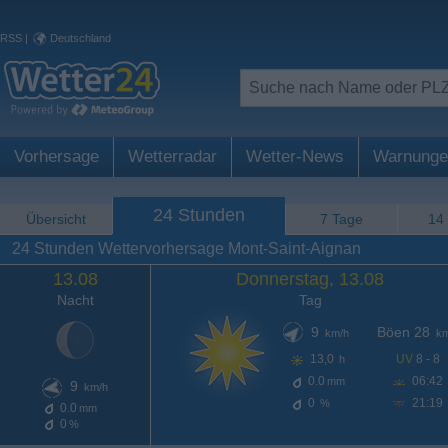
RSS
|
Deutschland
Vorhersage
Wetterradar
Wetter-News
Warnunge
24 Stunden
Übersicht
7 Tage
14
24 Stunden Wettervorhersage Mont-Saint-Aignan
13.08
Donnerstag, 13.08
Nacht
Tag
9
Böen 28
km/h
km
13,0
UV
8 - 8
h
0.0
06:42
mm
9
km/h
0
21:19
%
0.0
mm
0
%