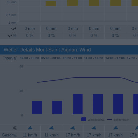
60 min
0.5 mm
1 mm
0 mm
0 mm
0 mm
0 mm
0 mm
0 
%
0 %
0 %
0 %
0 %
0 %
0
Wetter-Details Mont-Saint-Aignan: Wind
Interval
02:00 -
05:00
05:00 -
08:00
08:00 -
11:00
11:00 -
14:00
14:00 -
17:00
17:00 -
40
20
0
Windgeschw.
Spitzenböen
Geschw.
11 km/h
11 km/h
17 km/h
17 km/h
17 km/h
17 k