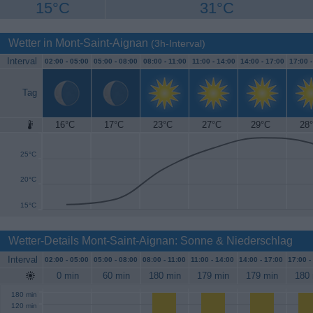
15°C
31°C
Wetter in Mont-Saint-Aignan
(3h-Interval)
Interval
02:00 -
05:00
05:00 -
08:00
08:00 -
11:00
11:00 -
14:00
14:00 -
17:00
17:00 
Tag
16°C
17°C
23°C
27°C
29°C
28
30°C
25°C
20°C
15°C
Wetter-Details Mont-Saint-Aignan: Sonne & Niederschlag
Interval
02:00 -
05:00
05:00 -
08:00
08:00 -
11:00
11:00 -
14:00
14:00 -
17:00
17:00 -
0 min
60 min
180 min
179 min
179 min
180 
180 min
120 min