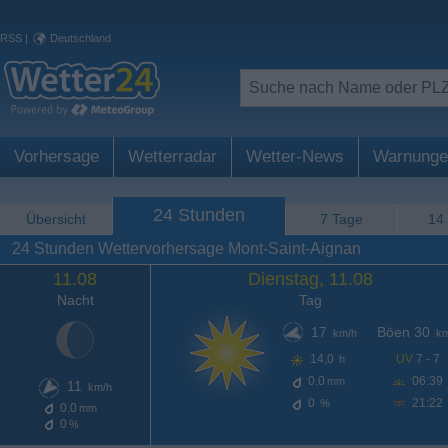
RSS
|
Deutschland
Vorhersage
Wetterradar
Wetter-News
Warnunge
24 Stunden
Übersicht
7 Tage
14
24 Stunden Wettervorhersage Mont-Saint-Aignan
11.08
Dienstag, 11.08
Nacht
Tag
17
Böen 30
km/h
km
14,0
UV
7 - 7
h
0.0
06:39
mm
11
km/h
0
21:22
%
0.0
mm
0
%