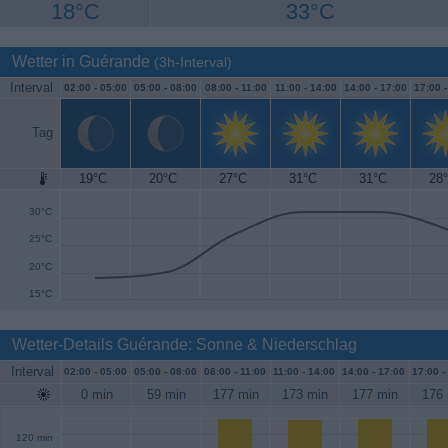
18°C
33°C
Wetter in Guérande
(3h-Interval)
Interval
02:00 -
05:00
05:00 -
08:00
08:00 -
11:00
11:00 -
14:00
14:00 -
17:00
17:00 
Tag
19°C
20°C
27°C
31°C
31°C
28
35°C
30°C
25°C
20°C
15°C
Wetter-Details Guérande: Sonne & Niederschlag
Interval
02:00 -
05:00
05:00 -
08:00
08:00 -
11:00
11:00 -
14:00
14:00 -
17:00
17:00 -
0 min
59 min
177 min
173 min
177 min
176 
120 min