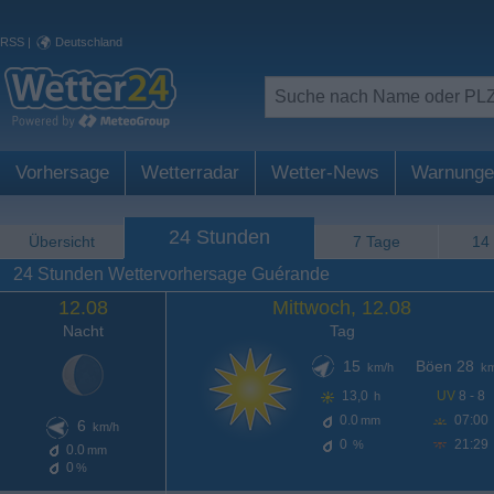
RSS
|
Deutschland
Vorhersage
Wetterradar
Wetter-News
Warnunge
24 Stunden
Übersicht
7 Tage
14
24 Stunden Wettervorhersage Guérande
12.08
Mittwoch, 12.08
Nacht
Tag
15
Böen 28
km/h
km
13,0
UV
8 - 8
h
0.0
07:00
mm
6
km/h
0
21:29
%
0.0
mm
0
%