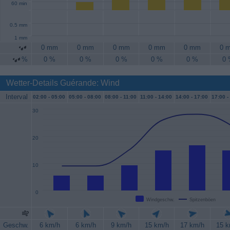
60 min
0.5 mm
1 mm
0 mm
0 mm
0 mm
0 mm
0 mm
0 
%
0 %
0 %
0 %
0 %
0 %
0
Wetter-Details Guérande: Wind
Interval
02:00 -
05:00
05:00 -
08:00
08:00 -
11:00
11:00 -
14:00
14:00 -
17:00
17:00 -
30
20
10
0
Windgeschw.
Spitzenböen
Geschw.
6 km/h
6 km/h
9 km/h
15 km/h
17 km/h
15 k