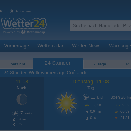
RSS
|
Deutschland
Vorhersage
Wetterradar
Wetter-News
Warnunge
24 Stunden
Übersicht
7 Tage
14
24 Stunden Wettervorhersage Guérande
11.08
Dienstag, 11.08
Nacht
Tag
11
Böen 26
km/h
km
13,0
UV
8 - 8
h
0.0
06:59
mm
7
km/h
0
21:31
%
0.0
mm
0
%