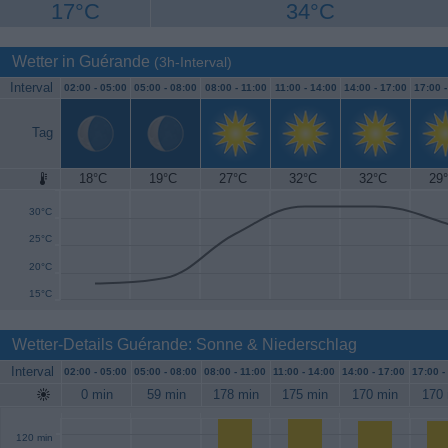
17°C
34°C
Wetter in Guérande
(3h-Interval)
Interval
02:00 -
05:00
05:00 -
08:00
08:00 -
11:00
11:00 -
14:00
14:00 -
17:00
17:00 
Tag
18°C
19°C
27°C
32°C
32°C
29
35°C
30°C
25°C
20°C
15°C
Wetter-Details Guérande: Sonne & Niederschlag
Interval
02:00 -
05:00
05:00 -
08:00
08:00 -
11:00
11:00 -
14:00
14:00 -
17:00
17:00 -
0 min
59 min
178 min
175 min
170 min
170 
120 min