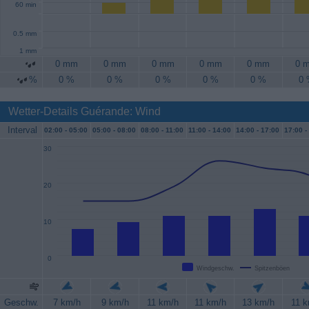
60 min
0.5 mm
1 mm
0 mm
0 mm
0 mm
0 mm
0 mm
0 
%
0 %
0 %
0 %
0 %
0 %
0
Wetter-Details Guérande: Wind
Interval
02:00 -
05:00
05:00 -
08:00
08:00 -
11:00
11:00 -
14:00
14:00 -
17:00
17:00 -
30
20
10
0
Windgeschw.
Spitzenböen
Geschw.
7 km/h
9 km/h
11 km/h
11 km/h
13 km/h
11 k