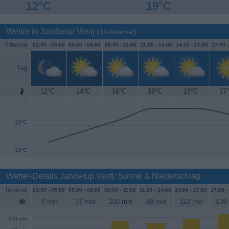
12°C
19°C
Wetter in Janderup Vestj
(3h-Interval)
Interval
02:00 -
05:00
05:00 -
08:00
08:00 -
11:00
11:00 -
14:00
14:00 -
17:00
17:00 
Tag
12°C
14°C
16°C
18°C
18°C
17
20°C
15°C
10°C
Wetter-Details Janderup Vestj: Sonne & Niederschlag
Interval
02:00 -
05:00
05:00 -
08:00
08:00 -
11:00
11:00 -
14:00
14:00 -
17:00
17:00 -
0 min
37 min
100 min
89 min
112 min
139 
120 min