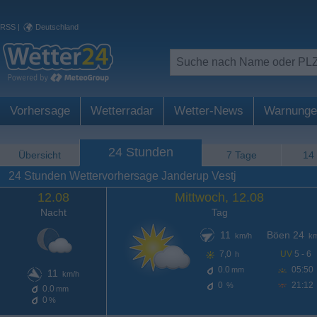
RSS
|
Deutschland
Vorhersage
Wetterradar
Wetter-News
Warnunge
24 Stunden
Übersicht
7 Tage
14
24 Stunden Wettervorhersage Janderup Vestj
12.08
Mittwoch, 12.08
Nacht
Tag
11
Böen 24
km/h
km
7,0
UV
5 - 6
h
0.0
05:50
mm
11
km/h
0
21:12
%
0.0
mm
0
%