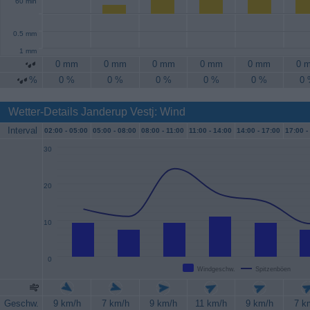
60 min
0.5 mm
1 mm
0 mm
0 mm
0 mm
0 mm
0 mm
0 
%
0 %
0 %
0 %
0 %
0 %
0
Wetter-Details Janderup Vestj: Wind
Interval
02:00 -
05:00
05:00 -
08:00
08:00 -
11:00
11:00 -
14:00
14:00 -
17:00
17:00 -
30
20
10
0
Windgeschw.
Spitzenböen
Geschw.
9 km/h
7 km/h
9 km/h
11 km/h
9 km/h
7 k