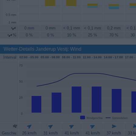
0.5 mm
1 mm
0 mm
0 mm
< 0,1 mm
< 0,1 mm
0,2 mm
< 0,
%
0 %
0 %
10 %
25 %
70 %
30
Wetter-Details Janderup Vestj: Wind
Interval
02:00 -
05:00
05:00 -
08:00
08:00 -
11:00
11:00 -
14:00
14:00 -
17:00
17:00 -
75
50
25
0
Windgeschw.
Spitzenböen
Geschw.
26 km/h
31 km/h
41 km/h
41 km/h
37 km/h
33 k