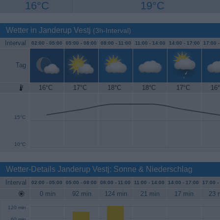
16°C
19°C
Wetter in Janderup Vestj
(3h-Interval)
Interval
02:00 -
05:00
05:00 -
08:00
08:00 -
11:00
11:00 -
14:00
14:00 -
17:00
17:00 
Tag
16°C
17°C
18°C
18°C
17°C
16
20°C
15°C
10°C
Wetter-Details Janderup Vestj: Sonne & Niederschlag
Interval
02:00 -
05:00
05:00 -
08:00
08:00 -
11:00
11:00 -
14:00
14:00 -
17:00
17:00 -
0 min
92 min
124 min
21 min
17 min
23 
120 min
60 min