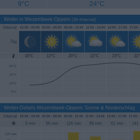
9°C
24°C
Wetter in Wezembeek-Oppem
(3h-Interval)
Interval
02:00 -
05:00
05:00 -
08:00
08:00 -
11:00
11:00 -
14:00
14:00 -
17:00
17:00 
Tag
10°C
12°C
20°C
22°C
23°C
22
25°C
20°C
15°C
10°C
5°C
Wetter-Details Wezembeek-Oppem: Sonne & Niederschlag
Interval
02:00 -
05:00
05:00 -
08:00
08:00 -
11:00
11:00 -
14:00
14:00 -
17:00
17:00 -
0 min
56 min
126 min
89 min
61 min
141 
120 min