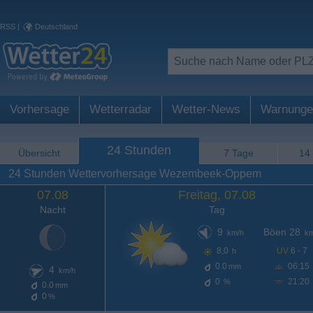
RSS
|
Deutschland
Vorhersage
Wetterradar
Wetter-News
Warnunge
24 Stunden
Übersicht
7 Tage
14
24 Stunden Wettervorhersage Wezembeek-Oppem
07.08
Freitag, 07.08
Nacht
Tag
9
Böen 28
km/h
km
8,0
UV
6 - 7
h
0.0
06:15
mm
4
km/h
0
21:20
%
0.0
mm
0
%