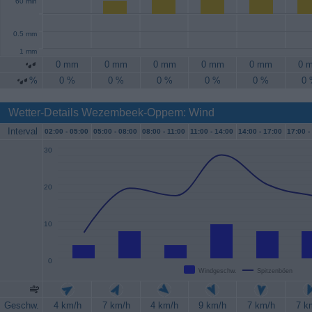
60 min
0.5 mm
1 mm
0 mm
0 mm
0 mm
0 mm
0 mm
0 
%
0 %
0 %
0 %
0 %
0 %
0
Wetter-Details Wezembeek-Oppem: Wind
Interval
02:00 -
05:00
05:00 -
08:00
08:00 -
11:00
11:00 -
14:00
14:00 -
17:00
17:00 -
30
20
10
0
Windgeschw.
Spitzenböen
Geschw.
4 km/h
7 km/h
4 km/h
9 km/h
7 km/h
7 k