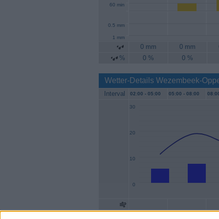
60 min
0.5 mm
1 mm
0 mm
0 mm
%
0 %
0 %
Wetter-Details Wezembeek-Opp
Interval
02:00 -
05:00
05:00 -
08:00
08:00
30
20
10
0
Geschw.