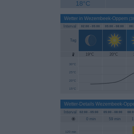
18°C
Wetter in Wezembeek-Oppem
(3
Interval
02:00 -
05:00
05:00 -
08:00
08:
Tag
19°C
20°C
35°C
30°C
25°C
20°C
15°C
Wetter-Details Wezembeek-Opp
Interval
02:00 -
05:00
05:00 -
08:00
08:0
0 min
59 min
1
120 min