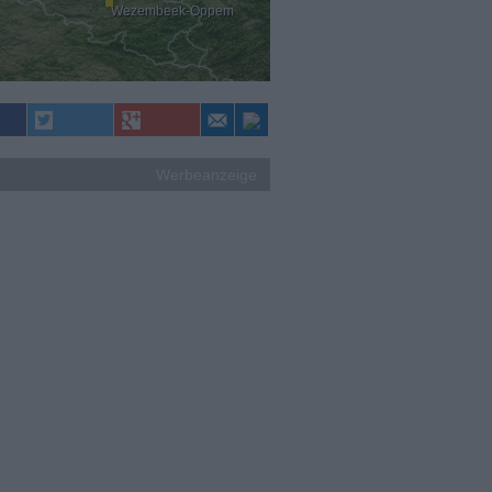
Wezembeek-Oppem
Werbeanzeige