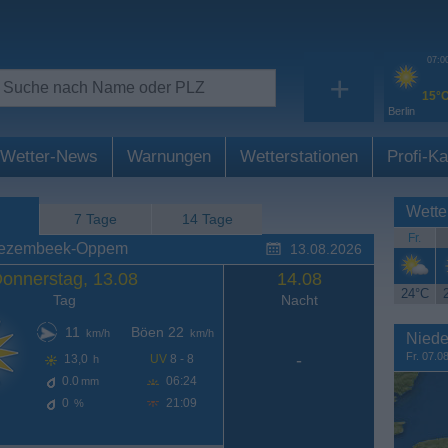
07:0
+
15°
Berlin
Wetter-News
Warnungen
Wetterstationen
Profi-Ka
Wette
7 Tage
14 Tage
Fr.
 Wezembeek-Oppem
13.08.2026
onnerstag, 13.08
14.08
24°C
Tag
Nacht
11
Böen 22
km/h
km/h
Niede
Fr. 07.0
-
13,0
UV
8 - 8
h
0.0
06:24
mm
0
21:09
%