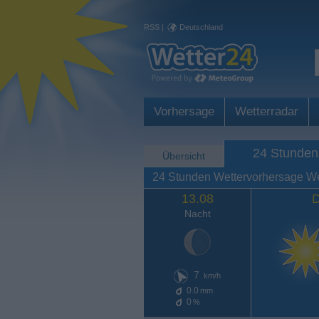
RSS
|
Deutschland
Vorhersage
Wetterradar
24 Stunden
Übersicht
24 Stunden Wettervorhersage
13.08
D
Nacht
7
km/h
0.0
mm
0
%