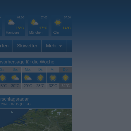
0
07:00
07:00
07:00
C
15°C
17°C
14°C
Hamburg
München
Köln
rten
Skiwetter
Mehr
rvorhersage für die Woche
Sa.
So.
Mo.
Di.
Mi.
Do.
28°C
30°C
29°C
28°C
32°C
34°C
rschlagsradar
8.2026 - 07:15 (CEST)