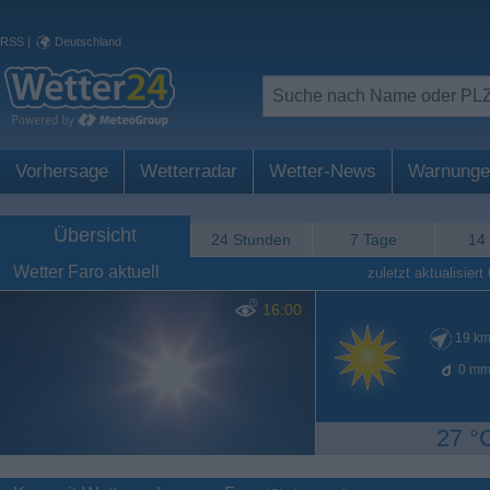
RSS
|
Deutschland
Vorhersage
Wetterradar
Wetter-News
Warnunge
Übersicht
24 Stunden
7 Tage
14
Wetter Faro aktuell
zuletzt aktualisiert
16:00
19
km
0
mm
27 °