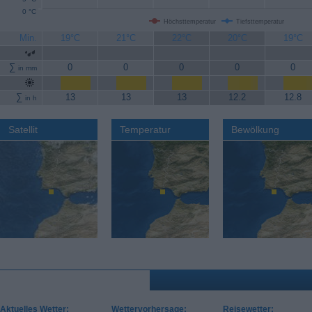
0 °C
Höchsttemperatur
Tiefsttemperatur
Min.
19°C
21°C
22°C
20°C
19°C
∑
0
0
0
0
0
in mm
∑
13
13
13
12.2
12.8
in h
Satellit
Temperatur
Bewölkung
Aktuelles Wetter:
Wettervorhersage:
Reisewetter: