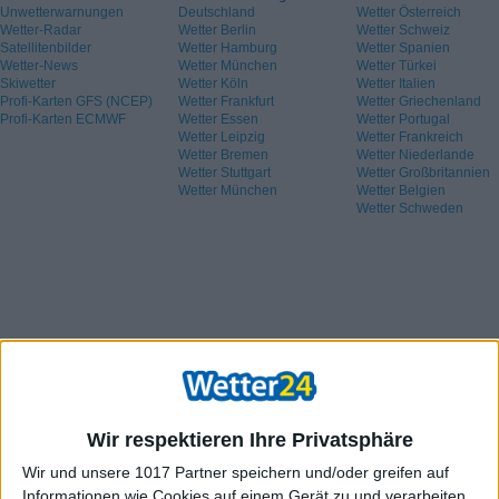
Unwetterwarnungen
Deutschland
Wetter Österreich
Wetter-Radar
Wetter Berlin
Wetter Schweiz
Satellitenbilder
Wetter Hamburg
Wetter Spanien
Wetter-News
Wetter München
Wetter Türkei
Skiwetter
Wetter Köln
Wetter Italien
Profi-Karten GFS (NCEP)
Wetter Frankfurt
Wetter Griechenland
Profi-Karten ECMWF
Wetter Essen
Wetter Portugal
Wetter Leipzig
Wetter Frankreich
Wetter Bremen
Wetter Niederlande
Wetter Stuttgart
Wetter Großbritannien
Wetter München
Wetter Belgien
Wetter Schweden
Wir respektieren Ihre Privatsphäre
Wir und unsere 1017 Partner speichern und/oder greifen auf
Informationen wie Cookies auf einem Gerät zu und verarbeiten