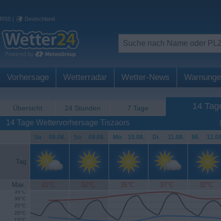
RSS
|
Deutschland
Vorhersage
Wetterradar
Wetter-News
Warnunge
14 Tag
Übersicht
24 Stunden
7 Tage
14 Tage Wettervorhersage Tiszaors
Sa
.
08.08.
So
.
09.08.
Mo
.
10.08.
Di
.
11.08.
Mi
.
12.08
Tag
Max.
31°C
32°C
35°C
37°C
32°C
35°C
30°C
25°C
20°C
15°C