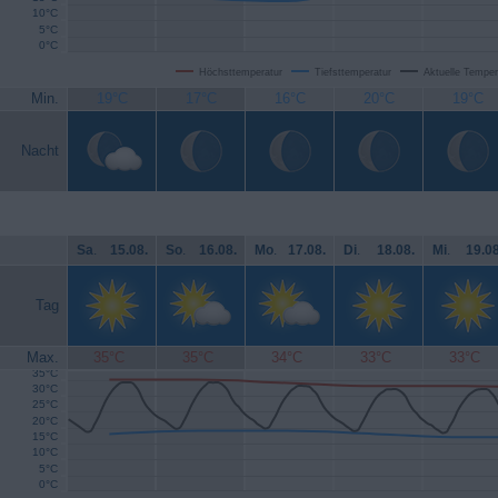
10°C
5°C
0°C
Höchsttemperatur
Tiefsttemperatur
Aktuelle Temper
Min.
19°C
17°C
16°C
20°C
19°C
Nacht
Sa
.
15.08.
So
.
16.08.
Mo
.
17.08.
Di
.
18.08.
Mi
.
19.08
Tag
Max.
35°C
35°C
34°C
33°C
33°C
35°C
30°C
25°C
20°C
15°C
10°C
5°C
0°C