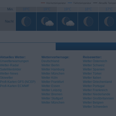
Höchsttemperatur
Tiefsttemperatur
Aktuelle Temper
Min.
18°C
19°C
19°C
18°C
17°C
Nacht
Aktuelles Wetter:
Wettervorhersage:
Reisewetter:
Unwetterwarnungen
Deutschland
Wetter Österreich
Wetter-Radar
Wetter Berlin
Wetter Schweiz
Satellitenbilder
Wetter Hamburg
Wetter Spanien
Wetter-News
Wetter München
Wetter Türkei
Skiwetter
Wetter Köln
Wetter Italien
Profi-Karten GFS (NCEP)
Wetter Frankfurt
Wetter Griechenland
Profi-Karten ECMWF
Wetter Essen
Wetter Portugal
Wetter Leipzig
Wetter Frankreich
Wetter Bremen
Wetter Niederlande
Wetter Stuttgart
Wetter Großbritannien
Wetter München
Wetter Belgien
Wetter Schweden