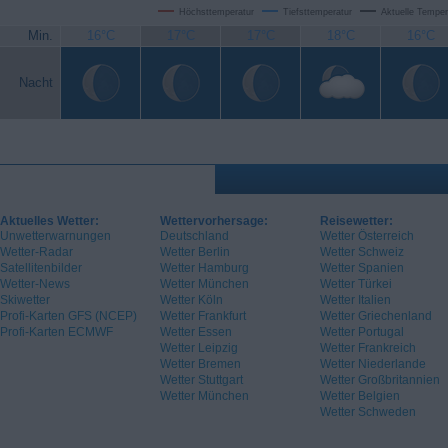
Höchsttemperatur
Tiefsttemperatur
Aktuelle Temper
Min.
16°C
17°C
17°C
18°C
16°C
Nacht
Aktuelles Wetter:
Wettervorhersage:
Reisewetter:
Unwetterwarnungen
Deutschland
Wetter Österreich
Wetter-Radar
Wetter Berlin
Wetter Schweiz
Satellitenbilder
Wetter Hamburg
Wetter Spanien
Wetter-News
Wetter München
Wetter Türkei
Skiwetter
Wetter Köln
Wetter Italien
Profi-Karten GFS (NCEP)
Wetter Frankfurt
Wetter Griechenland
Profi-Karten ECMWF
Wetter Essen
Wetter Portugal
Wetter Leipzig
Wetter Frankreich
Wetter Bremen
Wetter Niederlande
Wetter Stuttgart
Wetter Großbritannien
Wetter München
Wetter Belgien
Wetter Schweden