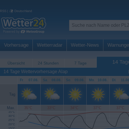
RSS
|
Deutschland
Vorhersage
Wetterradar
Wetter-News
Warnunge
14 Tag
Übersicht
24 Stunden
7 Tage
14 Tage Wettervorhersage Alap
Fr
.
07.08.
Sa
.
08.08.
So
.
09.08.
Mo
.
10.08.
Di
.
11.08
Tag
Max.
35°C
33°C
34°C
37°C
37°C
35°C
30°C
25°C
20°C
15°C