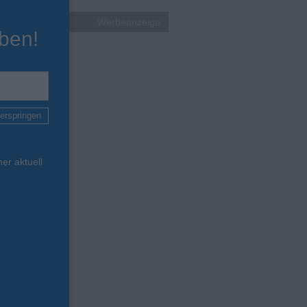
Werbeanzeige
ben!
erspringen
er aktuell