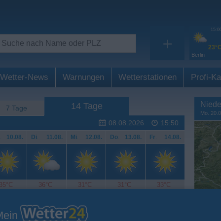
15:0
+
23°
Berlin
Wetter-News
Warnungen
Wetterstationen
Profi-Ka
Niede
14 Tage
7 Tage
Mo. 20.0
08.08.2026
15:50
.
10.08.
Di
.
11.08.
Mi
.
12.08.
Do
.
13.08.
Fr
.
14.08.
35°C
36°C
31°C
31°C
33°C
Mein