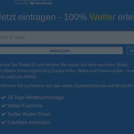
Jetzt eintragen - 100%
Wetter
erle
ur
Tiefsttemperatur
Aktuelle Temperatur
17°C
20°C
17°C
14°C
15°C
üb
utzen Sie Wetter24 und bleiben Sie immer auf dem neuesten Stand.
.
17.08.
Di
.
18.08.
Mi
.
19.08.
Do
.
20.08.
Fr
.
21.08.
ir bieten Ihnen regelmäßig Zusatz-Infos, News und Gewinnspiele - imm
nd rund ums Wetter.
rofitieren Sie außerdem von den vielen Zusatzfunktionen auf Wetter24:
34°C
30°C
31°C
29°C
29°C
14-Tage-Wettervorhersage
Wetter-Favoriten
Twitter Wetter-Ticker
Satelliten-Animation