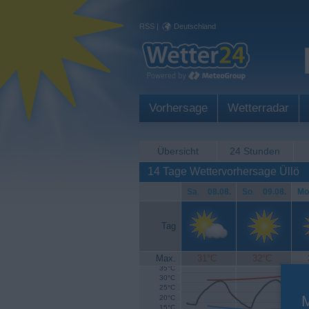
RSS
|
Deutschland
Vorhersage
Wetterradar
Übersicht
24 Stunden
14 Tage Wettervorhersage Üllö
Sa
.
08.08.
So
.
09.08.
Mo
Tag
Max.
31°C
32°C
35°C
30°C
25°C
20°C
15°C