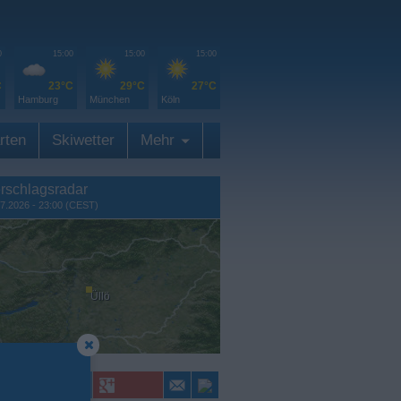
0
15:00
15:00
15:00
C
23°C
29°C
27°C
Hamburg
München
Köln
rten
Skiwetter
Mehr
rschlagsradar
7.2026 - 23:00 (CEST)
Üllö