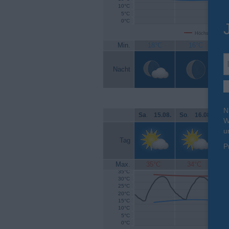
10°C
5°C
0°C
Höchsttemperat
Min.
18°C
16°C
Nacht
N
Sa
.
15.08.
So
.
16.08.
Mo
W
u
Tag
P
Max.
35°C
34°C
35°C
30°C
25°C
20°C
15°C
10°C
5°C
0°C